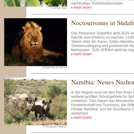
nachhaltige Tourismuskonzepte.
mehr lesen
© Lets go Tours
Noctourismus in Südafr
Das Reiseland Südafrika setzt 2026 ver
Nächte zum Erlebnis zu machen: Lichtk
Sterne über der Karoo, Safari-Abente
Sonnenuntergang und pulsierende Nig
Metropolen. SÜD-AFRIKA stellt die High
mehr lesen
© South African Tourism
Namibia: Neues Nashor
In der Region rund um den Fish River 
weltweit größten Schutzgebiete für Sp
entstehen. Dies haben das Ministerium
Forstwirtschaft und Tourismus, die Sti
People Namibia“ und die Gondwana Co
vereinbart.
mehr lesen
© Gondwana Collection