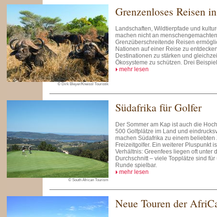
Grenzenloses Reisen in
Landschaften, Wildtierpfade und kult
machen nicht an menschengemachten 
Grenzüberschreitende Reisen ermögli
Nationen auf einer Reise zu entdecke
Destinationen zu stärken und gleichzei
Ökosysteme zu schützen. Drei Beispie
mehr lesen
© Dirk Bleyer/Kneissl Touristik
Südafrika für Golfer
Der Sommer am Kap ist auch die Hochs
500 Golfplätze im Land und eindrucks
machen Südafrika zu einem beliebten Z
Freizeitgolfer. Ein weiterer Pluspunkt i
Verhältnis: Greenfees liegen oft unte
Durchschnitt – viele Topplätze sind für
Runde spielbar.
mehr lesen
© South African Tourism
Neue Touren der AfriCa