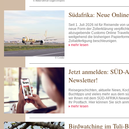
© Abdurrahman Gugercin/Spore
Südafrika: Neue Online
Seit 1. Juli 2026 ist für Reisende von
neue Form der Zollerklärung verpflichte
abzugebende Customs Online Traveller
weitgehend die bisherigen Papierformu
Zollabfertigung beschleunigen.
mehr lesen
© Condor
Jetzt anmelden: SÜD-
Newsletter!
Reisegeschichten, aktuelle News, Koch
Buchtipps und vieles mehr aus dem süd
wir Ihnen mit dem SÜD-AFRIKA Newslet
Ihr Postfach. Hier können Sie sich an
mehr lesen
Birdwatching im Tuli-B