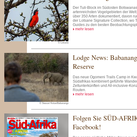
Der Tuli-Block im Südosten Botswanas
artenreichsten Vogelgebieten der Welt
über 350 Arten dokumentiert, davon r
der Lotsane Signature Collection, wo 
Guides zu den besten Beobachtungspl
mehr lesen
© Lotsane
Lodge News: Babanan
Reserve
Das neue Ogomeni Trails Camp in Kwa
Südafrikas kombiniert geführte Wander
Zeltunterkünften und All-inclusive-Kon
Routen.
mehr lesen
© Stewart Nolan/Babanango
Folgen Sie SÜD-AFRI
Facebook!