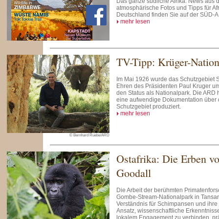
Das ganze südliche Afrika: News aus 
atmosphärische Fotos und Tipps für Afr
Deutschland finden Sie auf der SÜD-
mehr lesen
TV-Tipp: Krüger-Nation
Im Mai 1926 wurde das Schutzgebiet
Ehren des Präsidenten Paul Kruger um
den Status als Nationalpark. Die ARD 
eine aufwendige Dokumentation über 
Schutzgebiet produziert.
mehr lesen
© Bernhard Ruebe/ARD
Ostafrika: Die Erben v
Goodall
Die Arbeit der berühmten Primatenfors
Gombe-Stream-Nationalpark in Tansani
Verständnis für Schimpansen und ihre
Ansatz, wissenschaftliche Erkenntniss
lokalem Engagement zu verbinden, prä