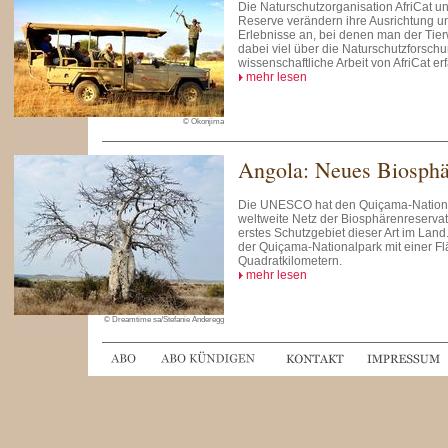
Die Naturschutzorganisation AfriCat 
Reserve verändern ihre Ausrichtung u
Erlebnisse an, bei denen man der Ti
dabei viel über die Naturschutzforsch
wissenschaftliche Arbeit von AfriCat er
mehr lesen
© Okonjima
Angola: Neues Biosphä
Die UNESCO hat den Quiçama-National
weltweite Netz der Biosphärenreserv
erstes Schutzgebiet dieser Art im Land
der Quiçama-Nationalpark mit einer Fl
Quadratkilometern.
mehr lesen
© Dreamtime sa/Stefanie Anderegg