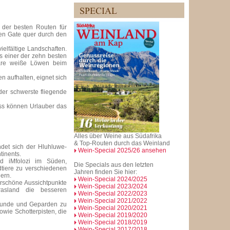
 der besten Routen für
en Gate quer durch den
ielfältige Landschaften.
s einer der zehn besten
ndäre weiße Löwen beim
n aufhalten, eignet sich
der schwerste fliegende
uss können Urlauber das
Alles über Weine aus Südafrika
& Top-Routen durch das Weinland
ndet sich der Hluhluwe-
Wein-Special 2025/26 ansehen
tinents.
d iMfolozi im Süden,
Die Specials aus den letzten
dtiere zu verschiedenen
Jahren finden Sie hier:
ern.
Wein-Special 2024/2025
rschöne Aussichtpunkte
Wein-Special 2023/2024
Grasland die besseren
Wein-Special 2022/2023
Wein-Special 2021/2022
ldhunde und Geparden zu
Wein-Special 2020/2021
owie Schotterpisten, die
Wein-Special 2019/2020
Wein-Special 2018/2019
Wein-Special 2017/2018