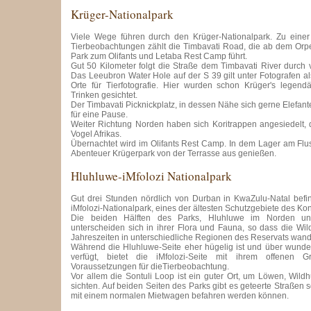
Krüger-Nationalpark
Viele Wege führen durch den Krüger-Nationalpark. Zu einer
Tierbeobachtungen zählt die Timbavati Road, die ab dem Orp
Park zum Olifants und Letaba Rest Camp führt.
Gut 50 Kilometer folgt die Straße dem Timbavati River durch v
Das Leeubron Water Hole auf der S 39 gilt unter Fotografen al
Orte für Tierfotografie. Hier wurden schon Krüger's lege
Trinken gesichtet.
Der Timbavati Picknickplatz, in dessen Nähe sich gerne Elefante
für eine Pause.
Weiter Richtung Norden haben sich Koritrappen angesiedelt, 
Vogel Afrikas.
Übernachtet wird im Olifants Rest Camp. In dem Lager am Fl
Abenteuer Krügerpark von der Terrasse aus genießen.
Hluhluwe-iMfolozi Nationalpark
Gut drei Stunden nördlich von Durban in KwaZulu-Natal befi
iMfolozi-Nationalpark, eines der ältesten Schutzgebiete des Kon
Die beiden Hälften des Parks, Hluhluwe im Norden un
unterscheiden sich in ihrer Flora und Fauna, so dass die Wil
Jahreszeiten in unterschiedliche Regionen des Reservats wand
Während die Hluhluwe-Seite eher hügelig ist und über wunde
verfügt, bietet die iMfolozi-Seite mit ihrem offenen 
Voraussetzungen für dieTierbeobachtung.
Vor allem die Sontuli Loop ist ein guter Ort, um Löwen, Wi
sichten. Auf beiden Seiten des Parks gibt es geteerte Straßen s
mit einem normalen Mietwagen befahren werden können.