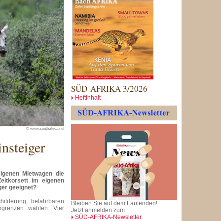
SÜD-AFRIKA 3/2026
Heftinhalt
© www.southafrica.net
insteiger
eigenen Mietwagen die
eitkorsett im eigenen
ger geeignet?
hilderung, befahrbaren
Bleiben Sie auf dem Laufenden!
rkgrenzen wählen. Vier
Jetzt anmelden zum
SÜD-AFRIKA-Newsletter