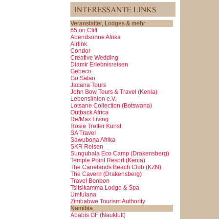
Veranstalter, Lodges & mehr
65 on Cliff
Abendsonne Afrika
Airlink
Condor
Creative Wedding
Diamir Erlebnisreisen
Gebeco
Go Safari
Jacana Tours
John Bow Tours & Travel (Kenia)
Lebenslinien e.V.
Lotsane Collection (Botswana)
Outback Africa
Re/Max Living
Rosie Tretter Kunst
SA Travel
Sawubona Afrika
SKR Reisen
Sungubala Eco Camp (Drakensberg)
Temple Point Resort (Kenia)
The Canelands Beach Club (KZN)
The Cavern (Drakensberg)
Travel Bonbon
Tsitsikamma Lodge & Spa
Umfulana
Zimbabwe Tourism Authority
Namibia
Ababis GF (Naukluft)