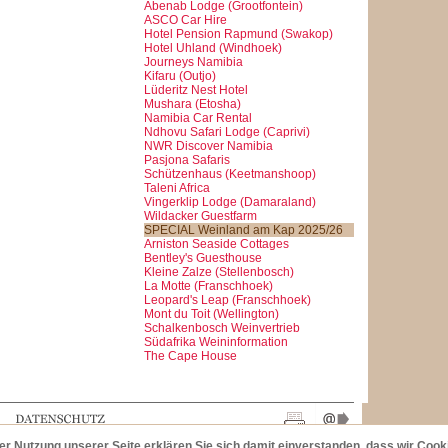
Abenab Lodge (Grootfontein)
ASCO Car Hire
Hotel Pension Rapmund (Swakop)
Hotel Uhland (Windhoek)
Journeys Namibia
Kifaru (Outjo)
Lüderitz Nest Hotel
Mushara (Etosha)
Namibia Car Rental
Ndhovu Safari Lodge (Caprivi)
NWR Discover Namibia
Pasjona Safaris
Schützenhaus (Keetmanshoop)
Taleni Africa
Vingerklip Lodge (Damaraland)
Wildacker Guestfarm
SPECIAL Weinland am Kap 2025/26
Arniston Seaside Cottages
Bentley's Guesthouse
Kleine Zalze (Stellenbosch)
La Motte (Franschhoek)
Leopard's Leap (Franschhoek)
Mont du Toit (Wellington)
Schalkenbosch Weinvertrieb
Südafrika Weininformation
The Cape House
der Nutzung unserer Seite erklären Sie sich damit einverstanden, dass wir Coo