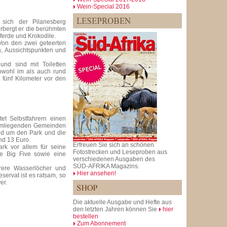
Wein-Special 2016
sich der Pilanesberg
rbergt er die berühmten
pferde und Krokodile.
 Von den zwei geteerten
n, Aussichtspunkten und
und sind mit Toiletten
sowohl im als auch rund
fünf Kilometer vor den
et Selbstfahrern einen
umliegenden Gemeinden
nd um den Park und die
nd 13 Euro.
Erfreuen Sie sich an schönen
rk vor allem für seine
Fotostrecken und Leseproben aus
ie Big Five sowie eine
verschiedenen Ausgaben des
SÜD-AFRIKA Magazins.
rere Wasserlöcher und
Hier ansehen!
ervat ist es ratsam, so
er.
Die aktuelle Ausgabe und Hefte aus
den letzten Jahren können Sie
hier
bestellen
Zum Abonnement