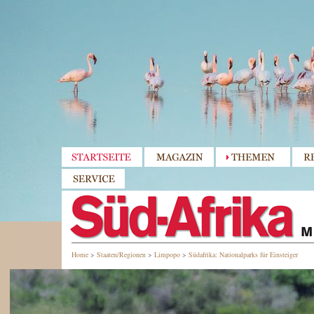
Home
>
Staaten/Regionen
>
Limpopo
>
Südafrika: Nationalparks für Einsteiger