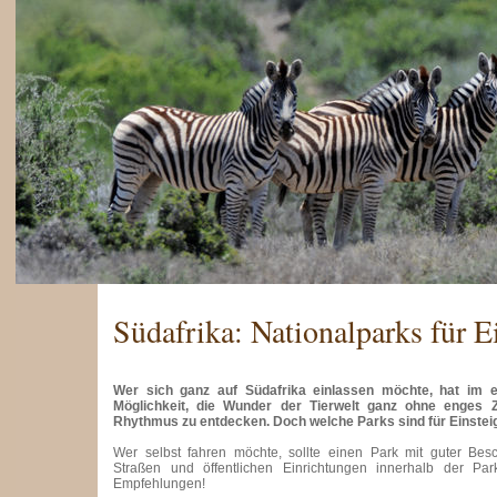
Südafrika: Nationalparks für E
Wer sich ganz auf Südafrika einlassen möchte, hat im 
Möglichkeit, die Wunder der Tierwelt ganz ohne enges Z
Rhythmus zu entdecken. Doch welche Parks sind für Einstei
Wer selbst fahren möchte, sollte einen Park mit guter Besc
Straßen und öffentlichen Einrichtungen innerhalb der Pa
Empfehlungen!