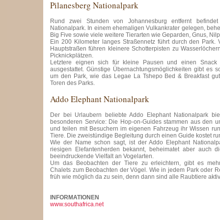
Pilanesberg Nationalpark
Rund zwei Stunden von Johannesburg entfernt befindet 
Nationalpark. In einem ehemaligen Vulkankrater gelegen, behe
Big Five sowie viele weitere Tierarten wie Geparden, Gnus, Nil
Ein 200 Kilometer langes Straßennetz führt durch den Park.
Hauptstraßen führen kleinere Schotterpisten zu Wasserlöcher
Picknickplätzen.
Letztere eignen sich für kleine Pausen und einen Snack 
ausgestattet. Günstige Übernachtungsmöglichkeiten gibt es 
um den Park, wie das Legae La Tshepo Bed & Breakfast gut 
Toren des Parks.
Addo Elephant Nationalpark
Der bei Urlaubern beliebte Addo Elephant Nationalpark biet
besonderen Service: Die Hop-on-Guides stammen aus den 
und teilen mit Besuchern im eigenen Fahrzeug ihr Wissen ru
Tiere. Die zweistündige Begleitung durch einen Guide kostet ru
Wie der Name schon sagt, ist der Addo Elephant Nationalpa
riesigen Elefantenherden bekannt, beheimatet aber auch d
beeindruckende Vielfalt an Vogelarten.
Um das Beobachten der Tiere zu erleichtern, gibt es meh
Chalets zum Beobachten der Vögel. Wie in jedem Park oder Res
früh wie möglich da zu sein, denn dann sind alle Raubtiere aktiv
INFORMATIONEN
www.southafrica.net