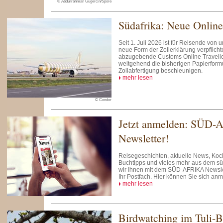
© Abdurrahman Gugercin/Spore
Südafrika: Neue Online
Seit 1. Juli 2026 ist für Reisende von
neue Form der Zollerklärung verpflichte
abzugebende Customs Online Traveller
weitgehend die bisherigen Papierformu
Zollabfertigung beschleunigen.
mehr lesen
© Condor
Jetzt anmelden: SÜD-
Newsletter!
Reisegeschichten, aktuelle News, Koch
Buchtipps und vieles mehr aus dem süd
wir Ihnen mit dem SÜD-AFRIKA Newslet
Ihr Postfach. Hier können Sie sich an
mehr lesen
Birdwatching im Tuli-B