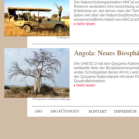
Die Naturschutzorganisation AfriCat 
Reserve verändern ihre Ausrichtung u
Erlebnisse an, bei denen man der Ti
dabei viel über die Naturschutzforsch
wissenschaftliche Arbeit von AfriCat er
mehr lesen
© Okonjima
Angola: Neues Biosphä
Die UNESCO hat den Quiçama-National
weltweite Netz der Biosphärenreserv
erstes Schutzgebiet dieser Art im Land
der Quiçama-Nationalpark mit einer Fl
Quadratkilometern.
mehr lesen
© Dreamtime sa/Stefanie Anderegg