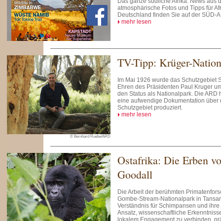
Das ganze südliche Afrika: News aus 
atmosphärische Fotos und Tipps für Afr
Deutschland finden Sie auf der SÜD-
mehr lesen
TV-Tipp: Krüger-Nation
Im Mai 1926 wurde das Schutzgebiet
Ehren des Präsidenten Paul Kruger um
den Status als Nationalpark. Die ARD 
eine aufwendige Dokumentation über 
Schutzgebiet produziert.
mehr lesen
© Bernhard Ruebe/ARD
Ostafrika: Die Erben v
Goodall
Die Arbeit der berühmten Primatenfors
Gombe-Stream-Nationalpark in Tansani
Verständnis für Schimpansen und ihre
Ansatz, wissenschaftliche Erkenntniss
lokalem Engagement zu verbinden, prä