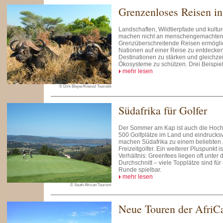
Grenzenloses Reisen in
Landschaften, Wildtierpfade und kult
machen nicht an menschengemachten 
Grenzüberschreitende Reisen ermögli
Nationen auf einer Reise zu entdecke
Destinationen zu stärken und gleichzei
Ökosysteme zu schützen. Drei Beispie
mehr lesen
© Dirk Bleyer/Kneissl Touristik
Südafrika für Golfer
Der Sommer am Kap ist auch die Hochs
500 Golfplätze im Land und eindrucks
machen Südafrika zu einem beliebten Z
Freizeitgolfer. Ein weiterer Pluspunkt i
Verhältnis: Greenfees liegen oft unte
Durchschnitt – viele Topplätze sind für
Runde spielbar.
mehr lesen
© South African Tourism
Neue Touren der AfriCa