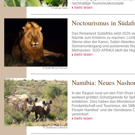
nachhaltige Tourismuskonzepte.
mehr lesen
© Lets go Tours
Noctourismus in Südafr
Das Reiseland Südafrika setzt 2026 ver
Nächte zum Erlebnis zu machen: Lichtk
Sterne über der Karoo, Safari-Abente
Sonnenuntergang und pulsierende Nig
Metropolen. SÜD-AFRIKA stellt die High
mehr lesen
© South African Tourism
Namibia: Neues Nashor
In der Region rund um den Fish River 
weltweit größten Schutzgebiete für Sp
entstehen. Dies haben das Ministerium
Forstwirtschaft und Tourismus, die Sti
People Namibia“ und die Gondwana Co
vereinbart.
mehr lesen
© Gondwana Collection