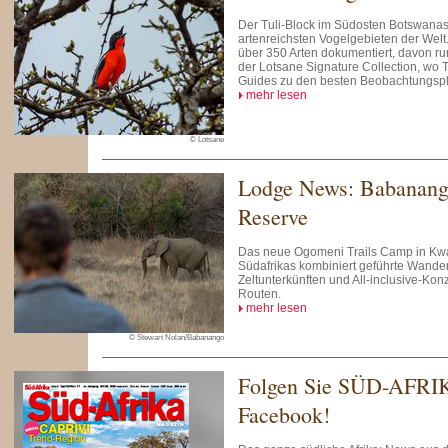
Der Tuli-Block im Südosten Botswanas
artenreichsten Vogelgebieten der Welt
über 350 Arten dokumentiert, davon r
der Lotsane Signature Collection, wo 
Guides zu den besten Beobachtungspl
mehr lesen
© Lotsane
Lodge News: Babanan
Reserve
Das neue Ogomeni Trails Camp in Kwa
Südafrikas kombiniert geführte Wander
Zeltunterkünften und All-inclusive-Kon
Routen.
mehr lesen
© Stewart Nolan/Babanango
Folgen Sie SÜD-AFRI
Facebook!