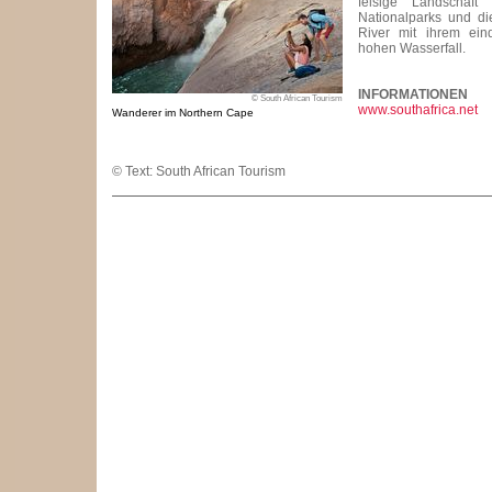
felsige Landschaft
Nationalparks und d
River mit ihrem ein
hohen Wasserfall.
INFORMATIONEN
© South African Tourism
www.southafrica.net
Wanderer im Northern Cape
© Text: South African Tourism