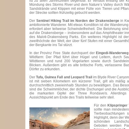
ist zu allen Jahreszeiten begehbar. Er verläuft entlang der K
Mündung des Storms River und dem Nature‘s Valley durch Wäld
Sandstrände und Klippen mit einer Fülle von Tieren und Pflan
der Strecke sollten frühzeitig gebucht werden.
Der
Sentinel Hiking Trail im Norden der Drakensberge
in Kwa
ambitionierte Wanderer. Mit etwas Kondition ist die Wanderun
erfordert aber teilweise Schwindelfreiheit. Die Belohnung sin
auf die Drakensberge – insbesondere auf das Amphitheater inmi
des Maloti-Drakensberg Parks. Ein weiteres Highlight ist der
zweithöchste der Welt, der über fünf Stufen mit einer Gesamt
der Bergkante ins Tal stürzt.
In der Provinz Free State durchquert der
Eingedi-Wanderweg
Wildfarm: Der Pfad führt über Hügel und Leitern, durch Sa
Wildtieren und rund 200 Vogelarten sowie durch Sandstein
Blicken. Außerdem gibt es alte britische Forts, verlassene Ba
Dörfer zu erkunden.
Der
Tufa, Guinea Fall and Leopard Trail
im Blyde River Canyon
ist mit sieben Kilometern ein kürzerer Trail, gilt als mäßig 
durchschnittlich zweieinhalb Stunden zu bewältigen. Das Be
sind die Schwimmlöcher, der dichte Dschungel und die Ausbl
die markanten Gipfel der Three Rondavels. Allerdings 
Aussichtspunkt am Ende des Trails teilweise sehr steil.
Für den
Klipspringer
sollte man mindesten
Tierbeobachtungen s
Highlight, denn der We
schönsten Landsch
Geboten werden Pan