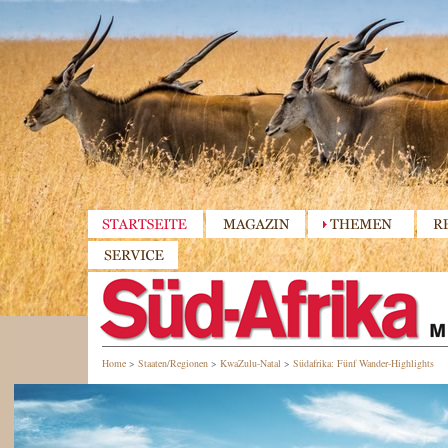
Home
>
Staaten/Regionen
>
KwaZulu-Natal
>
Südafrika: Fünf Wander-Highlights