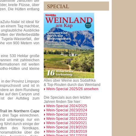
üstenlinie zwischen der
er, breite Flüsse, über
zen. Die Hütten entlang
Zulu-Natal ist ideal für
g an einem Tag machbar,
d unglaubliche Ausblicke
tten der Welterbestätte
 Tugela-Wasserfall, der
höhe von 900 Metern von
eine 530 Hektar große
vannen mit zahlreichen
formationen mit weiten
sotho-Hütten und kleine
Alles über Weine aus Südafrika
 in der Provinz Limpopo
& Top-Routen durch das Weinland
anspruchsvoll und ist in
Wein-Special 2025/26 ansehen
sondere an dem Rundweg
icke auf den Canyon und
Die Specials aus den letzten
ist der Aufstieg zum
Jahren finden Sie hier:
Wein-Special 2024/2025
Wein-Special 2023/2024
 Trail im Northern Cape
Wein-Special 2022/2023
s drei Tage einrechnen.
Wein-Special 2021/2022
ind unterwegs nur ein
Wein-Special 2020/2021
g führt durch einige der
Wein-Special 2019/2020
aften des Nordkaps.
Wein-Special 2018/2019
oramablicke über die
Wein-Special 2017/2018