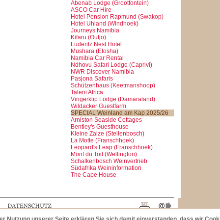
Abenab Lodge (Grootfontein)
ASCO Car Hire
Hotel Pension Rapmund (Swakop)
Hotel Uhland (Windhoek)
Journeys Namibia
Kifaru (Outjo)
Lüderitz Nest Hotel
Mushara (Etosha)
Namibia Car Rental
Ndhovu Safari Lodge (Caprivi)
NWR Discover Namibia
Pasjona Safaris
Schützenhaus (Keetmanshoop)
Taleni Africa
Vingerklip Lodge (Damaraland)
Wildacker Guestfarm
SPECIAL Weinland am Kap 2025/26
Arniston Seaside Cottages
Bentley's Guesthouse
Kleine Zalze (Stellenbosch)
La Motte (Franschhoek)
Leopard's Leap (Franschhoek)
Mont du Toit (Wellington)
Schalkenbosch Weinvertrieb
Südafrika Weininformation
The Cape House
der Nutzung unserer Seite erklären Sie sich damit einverstanden, dass wir Coo