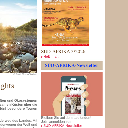
SÜD-AFRIKA 3/2026
Heftinhalt
© South African Tourism
ights
haften und Ökosystemen
nsamen Küsten über die
 fünf besondere Touren
Bleiben Sie auf dem Laufenden!
Wanderweg des Landes. Mit
Jetzt anmelden zum
nderwegen der Welt und
SÜD-AFRIKA-Newsletter