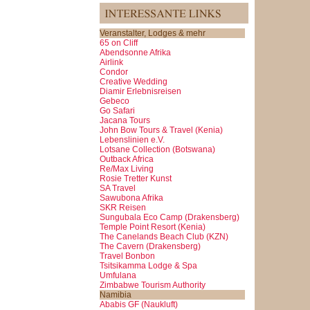
Veranstalter, Lodges & mehr
65 on Cliff
Abendsonne Afrika
Airlink
Condor
Creative Wedding
Diamir Erlebnisreisen
Gebeco
Go Safari
Jacana Tours
John Bow Tours & Travel (Kenia)
Lebenslinien e.V.
Lotsane Collection (Botswana)
Outback Africa
Re/Max Living
Rosie Tretter Kunst
SA Travel
Sawubona Afrika
SKR Reisen
Sungubala Eco Camp (Drakensberg)
Temple Point Resort (Kenia)
The Canelands Beach Club (KZN)
The Cavern (Drakensberg)
Travel Bonbon
Tsitsikamma Lodge & Spa
Umfulana
Zimbabwe Tourism Authority
Namibia
Ababis GF (Naukluft)