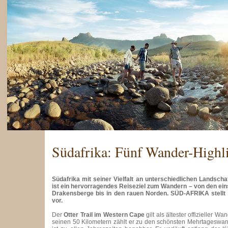
Südafrika: Fünf Wander-Highl
Südafrika mit seiner Vielfalt an unterschiedlichen Landsc
ist ein hervorragendes Reiseziel zum Wandern – von den ei
Drakensberge bis in den rauen Norden. SÜD-AFRIKA stellt
vor.
Der
Otter Trail im Western Cape
gilt als ältester offizieller 
seinen 50 Kilometern zählt er zu den schönsten Mehrtageswa