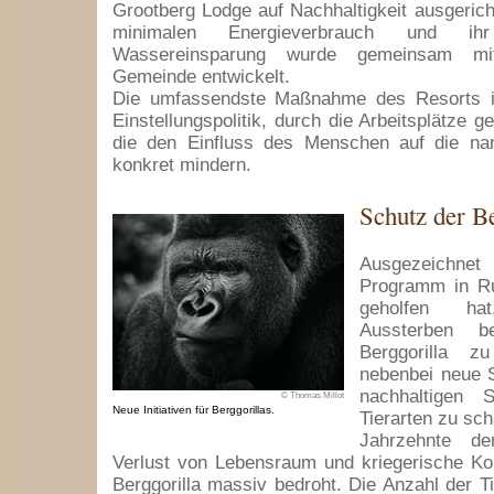
Grootberg Lodge auf Nachhaltigkeit ausgericht
minimalen Energieverbrauch und i
Wassereinsparung wurde gemeinsam mit
Gemeinde entwickelt.
Die umfassendste Maßnahme des Resorts is
Einstellungspolitik, durch die Arbeitsplätze 
die den Einfluss des Menschen auf die nam
konkret mindern.
Schutz der Be
Ausgezeichnet
Programm in Ru
geholfen h
Aussterben be
Berggorilla z
nebenbei neue S
nachhaltigen S
© Thomas Millot
Neue Initiativen für Berggorillas.
Tierarten zu sch
Jahrzehnte de
Verlust von Lebensraum und kriegerische Ko
Berggorilla massiv bedroht. Die Anzahl der Ti