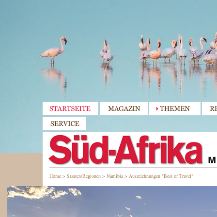
Home
>
Staaten/Regionen
>
Namibia
>
Auszeichnungen "Best of Travel"