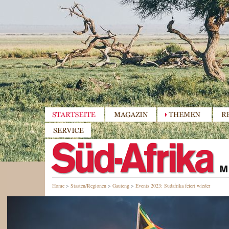
Home
>
Staaten/Regionen
>
Gauteng
>
Events 2023: Südafrika feiert wieder