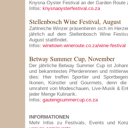
Knysna Oyster Festival an der Garden Route 
Infos:
knysnaoysterfestival.co.za
Stellenbosch Wine Festival, August
Zahlreiche Winzer präsentieren sich im Herze
jährlich auf dem Stellenbosch Wine Festiv
August stattfindet.
Infos:
winetown.wineroute.co.za/wine-festival
Betway Summer Cup, November
Der jährliche Betway Summer Cup ist Johann
und bekanntestes Pferderennen und mittlerwe
dies: Hier treffen Sportler und Sportbegei
Ikonen, Künstler und Gourmets, denn di
umrahmt von Modeschauen, Live-Musik & Ent
jeder Menge Kulinarik.
Infos:
gautengsummercup.co.za
INFORMATIONEN
Mehr Infos zu Festivals, Events und Kon