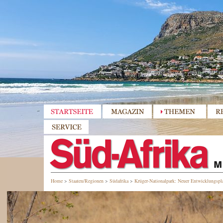
Home
>
Staaten/Regionen
>
Südafrika
>
Krüger-Nationalpark: Neuer Entwicklungspl