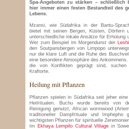
Spa-Angeboten zu stärken – schließlich 
hier immer einen festen Bestandteil des ge
Lebens.
Mzansi, wie Südafrika in der Bantu-Sprac
bietet mit seinen Bergen, Küsten, Dörfern 
unterschiedliche lokale Ansätze für Erholung 
Wer zum Beispiel im Morgendunst der
Lesh
den Soutpansbergen von Limpopo unterwegs i
nur die klare Luft und die Ruhe des Buschve
eine besondere Atmosphäre des Ankommens. G
die von Konflikten geprägt sind, suchen
Kraftorte.
Heilung mit Pflanzen
Pflanzen spielen in Südafrika seit jeher eine
Heilritualen. Buchu wurde bereits von 
Reinigung genutzt, African wormwood (Artemis
traditioneller Dampfrituale und Imphepho g
wichtigsten Pflanzen für spirituelle Zeremonie
Im
Ekhaya Lempilo Cultural Village
in Sowe