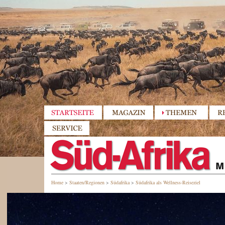
Home
>
Staaten/Regionen
>
Südafrika
>
Südafrika als Wellness-Reiseziel