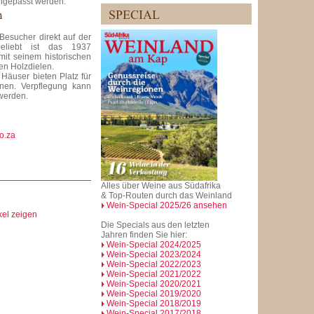
angepasst werden.
n
esucher direkt auf der
eliebt ist das 1937
mit seinem historischen
n Holzdielen.
 Häuser bieten Platz für
onen. Verpflegung kann
werden.
o.za
Alles über Weine aus Südafrika
& Top-Routen durch das Weinland
Wein-Special 2025/26 ansehen
ikel zeigen
Die Specials aus den letzten
Jahren finden Sie hier:
Wein-Special 2024/2025
Wein-Special 2023/2024
Wein-Special 2022/2023
Wein-Special 2021/2022
Wein-Special 2020/2021
Wein-Special 2019/2020
Wein-Special 2018/2019
Wein-Special 2017/2018