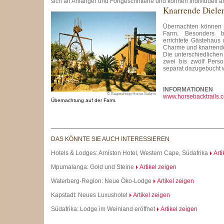
sich an Anfänger und Fortgeschrittene und können individuell 
Knarrende Diele
Übernachten können B
Farm. Besonders b
errichtete Gästehaus 
Charme und knarrende
Die unterschiedlichen
zwei bis zwölf Pers
separat dazugebucht 
INFORMATIONEN
© Kaapsehoop Horse Safaris
www.horsebacktrails.c
Übernachtung auf der Farm.
DAS KÖNNTE SIE AUCH INTERESSIEREN
Hotels & Lodges: Arniston Hotel, Western Cape, Südafrika
Art
Mpumalanga: Gold und Steine
Artikel zeigen
Waterberg-Region: Neue Öko-Lodge
Artikel zeigen
Kapstadt: Neues Luxushotel
Artikel zeigen
Südafrika: Lodge im Weinland eröffnet
Artikel zeigen