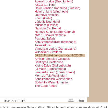
Abenab Lodge (Grootfontein)
ASCO Car Hire
Hotel Pension Rapmund (Swakop)
Hotel Uhland (Windhoek)
Journeys Namibia
Kifaru (Outjo)
Lüderitz Nest Hotel
Mushara (Etosha)
Namibia Car Rental
Ndhovu Safari Lodge (Caprivi)
NWR Discover Namibia
Pasjona Safaris
Schützenhaus (Keetmanshoop)
Taleni Africa
Vingerklip Lodge (Damaraland)
Wildacker Guestfarm
SPECIAL Weinland am Kap 2025/26
Arniston Seaside Cottages
Bentley's Guesthouse
Kleine Zalze (Stellenbosch)
La Motte (Franschhoek)
Leopard's Leap (Franschhoek)
Mont du Toit (Wellington)
Schalkenbosch Weinvertrieb
Südafrika Weininformation
The Cape House
der Nutzung unserer Seite erklären Sie sich damit einverstanden, dass wir Coo