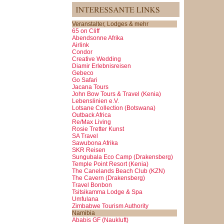
Veranstalter, Lodges & mehr
65 on Cliff
Abendsonne Afrika
Airlink
Condor
Creative Wedding
Diamir Erlebnisreisen
Gebeco
Go Safari
Jacana Tours
John Bow Tours & Travel (Kenia)
Lebenslinien e.V.
Lotsane Collection (Botswana)
Outback Africa
Re/Max Living
Rosie Tretter Kunst
SA Travel
Sawubona Afrika
SKR Reisen
Sungubala Eco Camp (Drakensberg)
Temple Point Resort (Kenia)
The Canelands Beach Club (KZN)
The Cavern (Drakensberg)
Travel Bonbon
Tsitsikamma Lodge & Spa
Umfulana
Zimbabwe Tourism Authority
Namibia
Ababis GF (Naukluft)