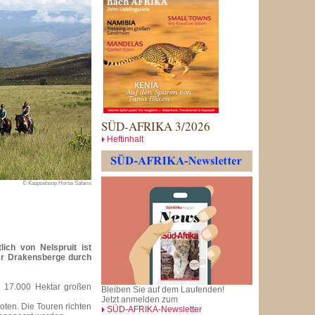
SÜD-AFRIKA 3/2026
Heftinhalt
© Kaapsehoop Horse Safaris
ich von Nelspruit ist
er Drakensberge durch
n 17.000 Hektar großen
Bleiben Sie auf dem Laufenden!
Jetzt anmelden zum
en. Die Touren richten
SÜD-AFRIKA-Newsletter