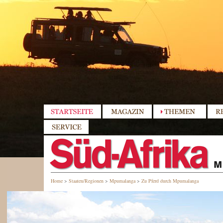
Home
>
Staaten/Regionen
>
Mpumalanga
>
Zu Pferd durch Mpumalanga