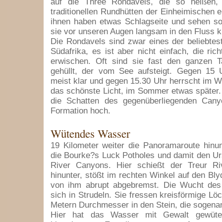
auf die Three Rondavels, die so heißen,
traditionellen Rundhütten der Einheimischen e
ihnen haben etwas Schlagseite und sehen so
sie vor unseren Augen langsam in den Fluss k
Die Rondavels sind zwar eines der beliebtes
Südafrika, es ist aber nicht einfach, die ric
erwischen. Oft sind sie fast den ganzen 
gehüllt, der vom See aufsteigt. Gegen 15 U
meist klar und gegen 15.30 Uhr herrscht im Wi
das schönste Licht, im Sommer etwas später
die Schatten des gegenüberliegenden Can
Formation hoch.
Wütendes Wasser
19 Kilometer weiter die Panoramaroute hinun
die Bourke?s Luck Potholes und damit den U
River Canyons. Hier schießt der Treur R
hinunter, stößt im rechten Winkel auf den Bly
von ihm abrupt abgebremst. Die Wucht des A
sich in Strudeln. Sie fressen kreisförmige Lö
Metern Durchmesser in den Stein, die sogena
Hier hat das Wasser mit Gewalt gewüte