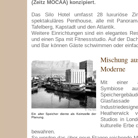
(Zeitz MOCAA) konzipiert.
Das Silo Hotel umfasst 28 luxuriöse Z
spektakuläres Penthouse, alle mit Panoram
Tafelberg, Kapstadt und den Atlantik.
Weitere Einrichtungen sind ein elegantes Res
und einen Spa mit Fitnessstudio. Auf der Dach
und Bar können Gäste schwimmen oder einfach
Mischung aus
Moderne
Mit einer arc
Symbiose aus
Speichergebäud
Glasfass
Industriede
© The Silo
Heatherwick v
Ein alter Speicher diente als Keimzelle der
Planung.
Studios in Lond
kulturelle Erbe
bewahren.
So werden das über neun Etagen reichende 