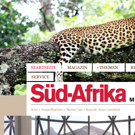
Home
>
Staaten/Regionen
>
Western Cape
>
Kapstadt: Neues Luxushotel