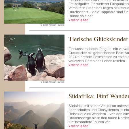
machen Südafrika zu einem beliebten Z
Freizeitgolfer. Ein weiterer Pluspunkt i
Verhältnis: Greenfees liegen oft unte
Durchschnitt – viele Topplätze sind für
Runde spielbar.
mehr lesen
© South African Tourism
Tierische Glückskinder
Ein wasserscheuer Pinguin, ein verwai
Grauducker mit gebrochenem Bein: Au
2024 rührende Geschichten zu erzähl
verletzten Tieren das Leben retteten.
mehr lesen
© South African Tourism
Südafrika: Fünf Wander
Südafrika mit seiner Vielfalt an unters
Landschaften und Ökosystemen ist ei
Reiseziel zum Wandern – von den ein
Drakensberge bis in den rauen Norden
fünf besondere Touren vor.
mehr lesen