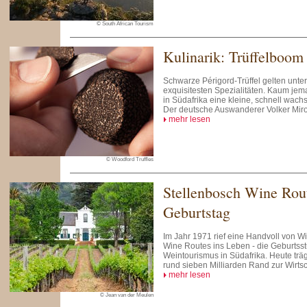
© South African Tourism
Kulinarik: Trüffelboo
Schwarze Périgord-Trüffel gelten unte
exquisitesten Spezialitäten. Kaum je
in Südafrika eine kleine, schnell wach
Der deutsche Auswanderer Volker Miro
mehr lesen
© Woodford Truffles
Stellenbosch Wine Rout
Geburtstag
Im Jahr 1971 rief eine Handvoll von W
Wine Routes ins Leben - die Geburtss
Weintourismus in Südafrika. Heute träg
rund sieben Milliarden Rand zur Wirtsc
mehr lesen
© Jean van der Meulen