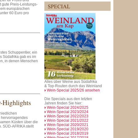
iel für Profis und
st gute Preis-Leistungs-
r dem europäischen
 unter 60 Euro pro
stes Schuppentier, ein
s Südafrika gab es im
en, in denen Menschen
Alles über Weine aus Südafrika
& Top-Routen durch das Weinland
Wein-Special 2025/26 ansehen
Die Specials aus den letzten
-Highlights
Jahren finden Sie hier:
Wein-Special 2024/2025
Wein-Special 2023/2024
chiedlichen
Wein-Special 2022/2023
n hervorragendes
Wein-Special 2021/2022
samen Küsten über die
Wein-Special 2020/2021
. SÜD-AFRIKA stellt
Wein-Special 2019/2020
Wein-Special 2018/2019
Wein-Special 2017/2018