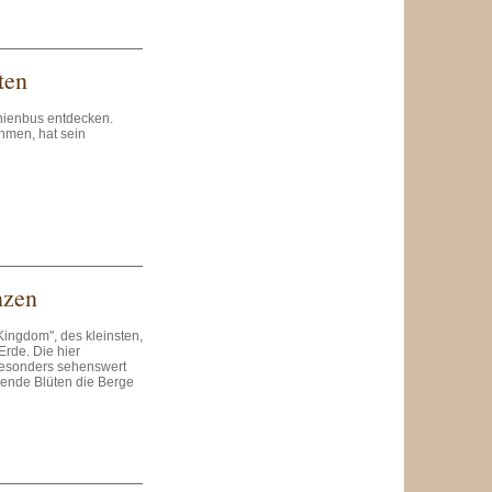
ten
nienbus entdecken.
hmen, hat sein
nzen
Kingdom", des kleinsten,
Erde. Die hier
besonders sehenswert
sende Blüten die Berge