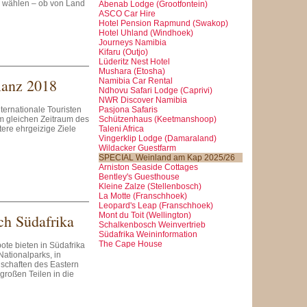
n wählen – ob von Land
Abenab Lodge (Grootfontein)
ASCO Car Hire
Hotel Pension Rapmund (Swakop)
Hotel Uhland (Windhoek)
Journeys Namibia
Kifaru (Outjo)
Lüderitz Nest Hotel
Mushara (Etosha)
lanz 2018
Namibia Car Rental
Ndhovu Safari Lodge (Caprivi)
NWR Discover Namibia
Pasjona Safaris
nternationale Touristen
Schützenhaus (Keetmanshoop)
im gleichen Zeitraum des
Taleni Africa
tere ehrgeizige Ziele
Vingerklip Lodge (Damaraland)
Wildacker Guestfarm
SPECIAL Weinland am Kap 2025/26
Arniston Seaside Cottages
Bentley's Guesthouse
Kleine Zalze (Stellenbosch)
La Motte (Franschhoek)
Leopard's Leap (Franschhoek)
Mont du Toit (Wellington)
ch Südafrika
Schalkenbosch Weinvertrieb
Südafrika Weininformation
The Cape House
te bieten in Südafrika
Nationalparks, in
schaften des Eastern
großen Teilen in die