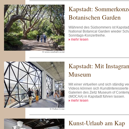
Kapstadt: Sommerkonze
Botanischen Garden
Während des Südsommers ist Kapstadt
National Botanical Garden wieder Scha
Sonntags-Konzertreihe.
mehr lesen
© www.southafrica.net
Kapstadt: Mit Instagra
Museum
Mit einer virtuellen und sich ständig 
Videos können sich Kunstinteressierte
Galerien des Zeitz Museum of Contempo
(MOCAA) in Kapstadt führen lassen.
mehr lesen
© Hufton Crow
Kunst-Urlaub am Kap