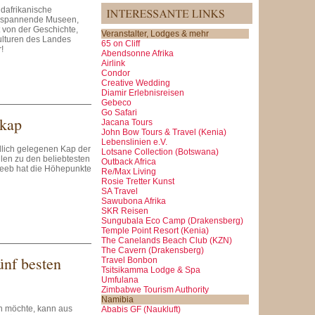
üdafrikanische
t spannende Museen,
t von der Geschichte,
Veranstalter, Lodges & mehr
lturen des Landes
65 on Cliff
!
Abendsonne Afrika
Airlink
Condor
Creative Wedding
Diamir Erlebnisreisen
Gebeco
Go Safari
tkap
Jacana Tours
John Bow Tours & Travel (Kenia)
Lebenslinien e.V.
dlich gelegenen Kap der
Lotsane Collection (Botswana)
en zu den beliebtesten
Outback Africa
Heeb hat die Höhepunkte
Re/Max Living
Rosie Tretter Kunst
SA Travel
Sawubona Afrika
SKR Reisen
Sungubala Eco Camp (Drakensberg)
Temple Point Resort (Kenia)
The Canelands Beach Club (KZN)
The Cavern (Drakensberg)
ünf besten
Travel Bonbon
Tsitsikamma Lodge & Spa
Umfulana
Zimbabwe Tourism Authority
Namibia
n möchte, kann aus
Ababis GF (Naukluft)