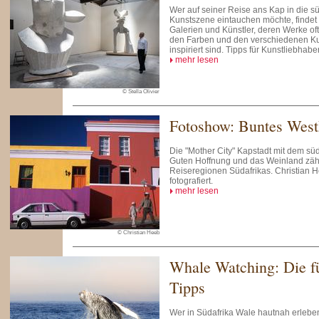
Wer auf seiner Reise ans Kap in die s
Kunstszene eintauchen möchte, finde
Galerien und Künstler, deren Werke of
den Farben und den verschiedenen Ku
inspiriert sind. Tipps für Kunstliebhaber
mehr lesen
© Stella Olivier
Fotoshow: Buntes Wes
Die "Mother City" Kapstadt mit dem sü
Guten Hoffnung und das Weinland zähl
Reiseregionen Südafrikas. Christian 
fotografiert.
mehr lesen
© Christian Heeb
Whale Watching: Die f
Tipps
Wer in Südafrika Wale hautnah erlebe