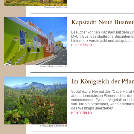
© www.southafrica.net
Kapstadt: Neue Busrou
Besucher können Kapstadt mit dem Li
MyCiti Bus, das städtische Busunterne
Liniennetz vereinfacht und ausgebaut.
mehr lesen
© www.dein-suedafrika.de
Im Königreich der Pfla
Südafrika ist Heimat des "Cape Floral 
aber artenreichsten Florenreiches der 
vorkommende Fynbos-Vegetation ist 
von Juli bis September, wenn abertau
des Westkaps überziehen.
mehr lesen
© www.dein-suedafrika.de