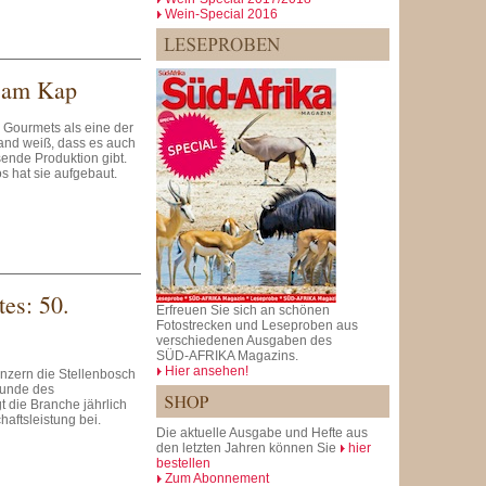
Wein-Special 2016
m am Kap
r Gourmets als eine der
mand weiß, dass es auch
sende Produktion gibt.
s hat sie aufgebaut.
es: 50.
Erfreuen Sie sich an schönen
Fotostrecken und Leseproben aus
verschiedenen Ausgaben des
SÜD-AFRIKA Magazins.
Hier ansehen!
inzern die Stellenbosch
tunde des
t die Branche jährlich
haftsleistung bei.
Die aktuelle Ausgabe und Hefte aus
den letzten Jahren können Sie
hier
bestellen
Zum Abonnement