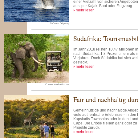
einer Vielzahl von sicheren Angebote
aus, per Kajak, Boot oder Flugzeug.
mehr lesen
© Ocean Odyssey
Südafrika: Tourismusbi
Im Jahr 2018 reisten 10,47 Millionen i
nach Südafrika, 1,8 Prozent mehr als 
Vorjahres. Doch Südafrika hat sich wei
gesteckt.
mehr lesen
© www.southafrica.net
Fair und nachhaltig dur
Gemeinnützige und nachhaltige Angebo
viele authentische Erlebnisse - in den 
Kapstadts Townships oder in den Land
Cape. Die Erlöse fließen ganz oder zu 
Projekte zurück.
mehr lesen