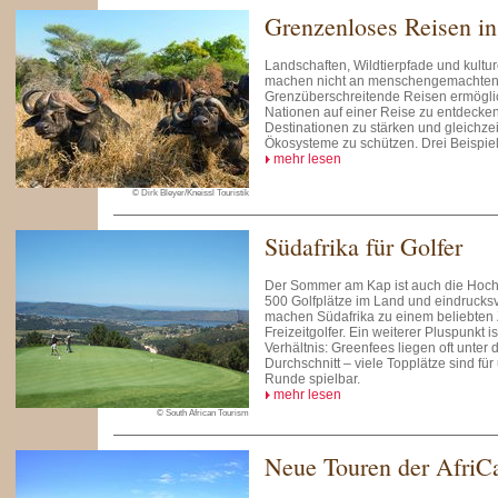
Grenzenloses Reisen in
Landschaften, Wildtierpfade und kult
machen nicht an menschengemachten 
Grenzüberschreitende Reisen ermögli
Nationen auf einer Reise zu entdecke
Destinationen zu stärken und gleichzei
Ökosysteme zu schützen. Drei Beispie
mehr lesen
© Dirk Bleyer/Kneissl Touristik
Südafrika für Golfer
Der Sommer am Kap ist auch die Hochs
500 Golfplätze im Land und eindrucks
machen Südafrika zu einem beliebten Z
Freizeitgolfer. Ein weiterer Pluspunkt i
Verhältnis: Greenfees liegen oft unte
Durchschnitt – viele Topplätze sind für
Runde spielbar.
mehr lesen
© South African Tourism
Neue Touren der AfriCa