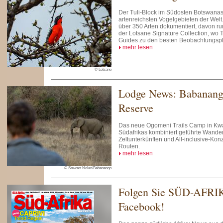
Der Tuli-Block im Südosten Botswanas
artenreichsten Vogelgebieten der Welt
über 350 Arten dokumentiert, davon r
der Lotsane Signature Collection, wo 
Guides zu den besten Beobachtungspl
mehr lesen
© Lotsane
Lodge News: Babanan
Reserve
Das neue Ogomeni Trails Camp in Kwa
Südafrikas kombiniert geführte Wander
Zeltunterkünften und All-inclusive-Kon
Routen.
mehr lesen
© Stewart Nolan/Babanango
Folgen Sie SÜD-AFRI
Facebook!