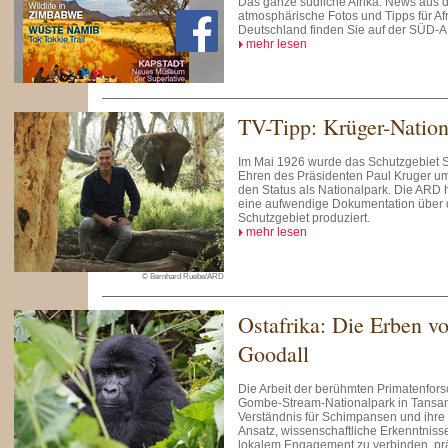
Das ganze südliche Afrika: News aus 
atmosphärische Fotos und Tipps für Afr
Deutschland finden Sie auf der SÜD-
mehr lesen
TV-Tipp: Krüger-Nation
Im Mai 1926 wurde das Schutzgebiet
Ehren des Präsidenten Paul Kruger um
den Status als Nationalpark. Die ARD 
eine aufwendige Dokumentation über 
Schutzgebiet produziert.
mehr lesen
© Bernhard Ruebe/ARD
Ostafrika: Die Erben v
Goodall
Die Arbeit der berühmten Primatenfors
Gombe-Stream-Nationalpark in Tansani
Verständnis für Schimpansen und ihre
Ansatz, wissenschaftliche Erkenntniss
lokalem Engagement zu verbinden, prä