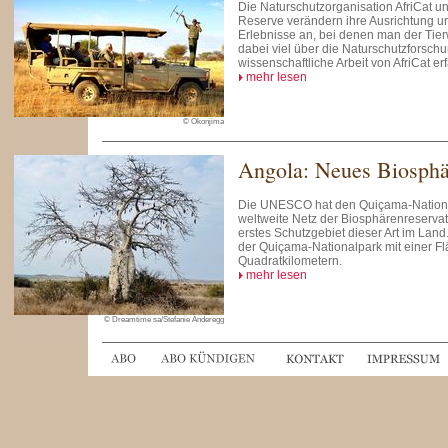
Die Naturschutzorganisation AfriCat 
Reserve verändern ihre Ausrichtung u
Erlebnisse an, bei denen man der Ti
dabei viel über die Naturschutzforsch
wissenschaftliche Arbeit von AfriCat er
mehr lesen
© Okonjima
Angola: Neues Biosphä
Die UNESCO hat den Quiçama-National
weltweite Netz der Biosphärenreserv
erstes Schutzgebiet dieser Art im Land
der Quiçama-Nationalpark mit einer Fl
Quadratkilometern.
mehr lesen
© Dreamtime sa/Stefanie Anderegg