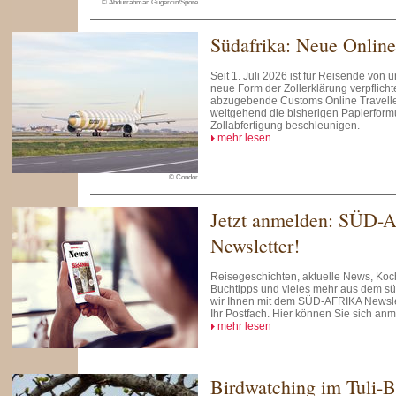
© Abdurrahman Gugercin/Spore
Südafrika: Neue Online
Seit 1. Juli 2026 ist für Reisende von
neue Form der Zollerklärung verpflichte
abzugebende Customs Online Traveller
weitgehend die bisherigen Papierformu
Zollabfertigung beschleunigen.
mehr lesen
© Condor
Jetzt anmelden: SÜD-
Newsletter!
Reisegeschichten, aktuelle News, Koch
Buchtipps und vieles mehr aus dem süd
wir Ihnen mit dem SÜD-AFRIKA Newslet
Ihr Postfach. Hier können Sie sich an
mehr lesen
Birdwatching im Tuli-B