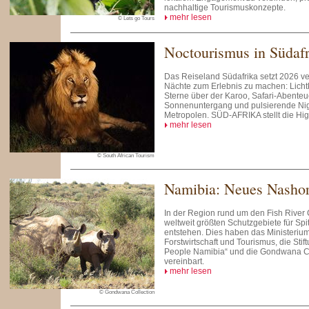
nachhaltige Tourismuskonzepte.
mehr lesen
© Lets go Tours
Noctourismus in Südafr
Das Reiseland Südafrika setzt 2026 ver
Nächte zum Erlebnis zu machen: Lichtk
Sterne über der Karoo, Safari-Abente
Sonnenuntergang und pulsierende Nig
Metropolen. SÜD-AFRIKA stellt die High
mehr lesen
© South African Tourism
Namibia: Neues Nashor
In der Region rund um den Fish River 
weltweit größten Schutzgebiete für Sp
entstehen. Dies haben das Ministerium
Forstwirtschaft und Tourismus, die Sti
People Namibia“ und die Gondwana Co
vereinbart.
mehr lesen
© Gondwana Collection