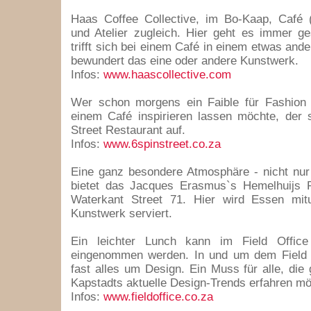
Haas Coffee Collective, im Bo-Kaap, Café (
und Atelier zugleich. Hier geht es immer g
trifft sich bei einem Café in einem etwas and
bewundert das eine oder andere Kunstwerk.
Infos:
www.haascollective.com
Wer schon morgens ein Faible für Fashion 
einem Café inspirieren lassen möchte, der 
Street Restaurant auf.
Infos:
www.6spinstreet.co.za
Eine ganz besondere Atmosphäre - nicht nur
bietet das Jacques Erasmus`s Hemelhuijs R
Waterkant Street 71. Hier wird Essen mitu
Kunstwerk serviert.
Ein leichter Lunch kann im Field Offic
eingenommen werden. In und um dem Field O
fast alles um Design. Ein Muss für alle, die
Kapstadts aktuelle Design-Trends erfahren mö
Infos:
www.fieldoffice.co.za