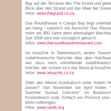
Bay auf der Terrasse des The Grand und genie
Blick über den Strand und das Meer bei Sonn
Infos:
www.thegrand.co.za
Das Roundhouse in Camps Bay liegt unterhal
am Hang - natürlich mit Aussicht! Das Restau
mehr als 300 Jahre alten ehemaligen Wachha
Seit 2008 wird hier vorzüglich gekocht.
Infos:
www.theroundhouserestaurant.com
Im AmaZink in Stellenbosch, einem Townsh
südafrikanische Gerichte über dem Holzfeue
wer dazu noch mitreißende südafrikanis
möchte, der schaut sich das Musical AmaZink
Infos:
www.amazink.co.za
Oder den Abend musikalisch unter freiem H
lassen? Von November bis April finden 
Summer Sunset Concerts" im Botanisc
Kirstenbosch statt. Einfach ein Picknick und 
Wein mitbringen.
Infos:
www.sanbi.org