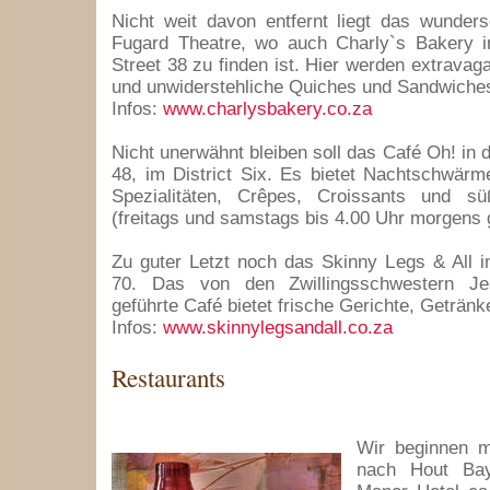
Nicht weit davon entfernt liegt das wunders
Fugard Theatre, wo auch Charly`s Bakery i
Street 38 zu finden ist. Hier werden extravaga
und unwiderstehliche Quiches und Sandwiche
Infos:
www.charlysbakery.co.za
Nicht unerwähnt bleiben soll das Café Oh! in d
48, im District Six. Es bietet Nachtschwärm
Spezialitäten, Crêpes, Croissants und s
(freitags und samstags bis 4.00 Uhr morgens g
Zu guter Letzt noch das Skinny Legs & All i
70. Das von den Zwillingsschwestern J
geführte Café bietet frische Gerichte, Getränk
Infos:
www.skinnylegsandall.co.za
Restaurants
Wir beginnen m
nach Hout Ba