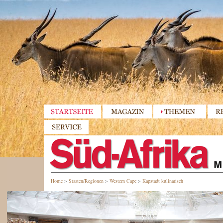
Home
>
Staaten/Regionen
>
Western Cape
>
Kapstadt kulinarisch