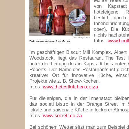
Manor Hotel ca
von Kapstadt
hoteleigene R
besticht durch 
Inneneinricht
oben). Die Kü
nichts nachsteh
© Hout Bay Manor
Infos:
www.hout
Dekoration im Hout Bay Manor.
Im geschäftigen Biscuit Mill Komplex, Albert 
Woodstock, liegt das Restaurant The Test K
unter der Leitung des in Kapstadt bekannten
Roberts. Der Name des Restaurants ist gleic
kreativer Ort für innovative Küche, einsch
Projekte wie z. B. Show-Kochen.
Infos:
www.thetestkitchen.co.za
Für diejenigen, die in der Innenstadt bleibe
das societi bistro in der Orange Street im 
lokale und saisonale Küche in lockerer Atmos
Infos:
www.societi.co.za
Bei schönem Wetter sitzt man zum Beispiel 