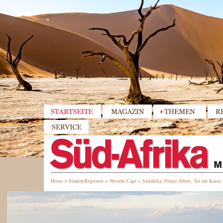
Home
>
Staaten/Regionen
>
Western Cape
>
Südafrika: Prince Albert, Tor zur Karoo