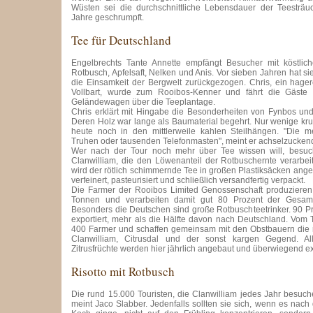
Wüsten sei die durchschnittliche Lebensdauer der Teesträuc
Jahre geschrumpft.
Tee für Deutschland
Engelbrechts Tante Annette empfängt Besucher mit köstlic
Rotbusch, Apfelsaft, Nelken und Anis. Vor sieben Jahren hat si
die Einsamkeit der Bergwelt zurückgezogen. Chris, ein hage
Vollbart, wurde zum Rooibos-Kenner und fährt die Gäste 
Geländewagen über die Teeplantage.
Chris erklärt mit Hingabe die Besonderheiten von Fynbos und
Deren Holz war lange als Baumaterial begehrt. Nur wenige k
heute noch in den mittlerweile kahlen Steilhängen. "Die me
Truhen oder tausenden Telefonmasten", meint er achselzucken
Wer nach der Tour noch mehr über Tee wissen will, besuch
Clanwilliam, die den Löwenanteil der Rotbuschernte verarbeit
wird der rötlich schimmernde Tee in großen Plastiksäcken angelief
verfeinert, pasteurisiert und schließlich versandfertig verpackt.
Die Farmer der Rooibos Limited Genossenschaft produzier
Tonnen und verarbeiten damit gut 80 Prozent der Gesamtp
Besonders die Deutschen sind große Rotbuschteetrinker. 90 P
exportiert, mehr als die Hälfte davon nach Deutschland. Vo
400 Farmer und schaffen gemeinsam mit den Obstbauern die m
Clanwilliam, Citrusdal und der sonst kargen Gegend. A
Zitrusfrüchte werden hier jährlich angebaut und überwiegend exp
Risotto mit Rotbusch
Die rund 15.000 Touristen, die Clanwilliam jedes Jahr besuche
meint Jaco Slabber. Jedenfalls sollten sie sich, wenn es nac