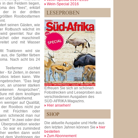
 in den Feldern liegen,
Wein-Special 2016
oma des Tees", erklärt
, der in der dritten
 größten Rooibosfarmen
rnt.
tert seinen Gästen, wie
Der Rotbusch wächst im
ird geerntet. Nur die
Sichel oder maschinell
breitet und mit Wasser
Mit Traktoren wird sie
 aus, die Splitter färben
Aroma. Nach acht bis 24
 Teefarmer züchtet
r - für Zeiten, in denen
oibos leben kann. Wie
eingebrochen. "Das liegt
ion, an unserer starken
Erfreuen Sie sich an schönen
nkenen Ansprüchen",
Fotostrecken und Leseproben aus
Bure mit dem knolligen
verschiedenen Ausgaben des
sen und Safarihemd.
SÜD-AFRIKA Magazins.
en weniger auf Qualität,
Hier ansehen!
 der Rooibos nicht pur
n mit Früchten oder
Dann schmeckt man nur
mell." In zwei oder drei
Die aktuelle Ausgabe und Hefte aus
e Überproduktion wieder
den letzten Jahren können Sie
hier
en. So war es zumindest
bestellen
ucher werfen dann wohl
Zum Abonnement
und dem Vordringen der