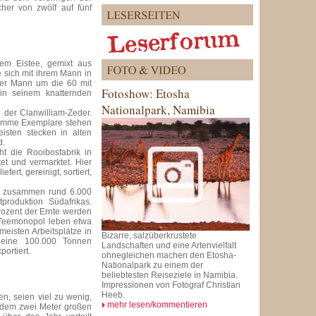
her von zwölf auf fünf
hem Eistee, gemixt aus
e sich mit ihrem Mann in
rer Mann um die 60 mit
Fotoshow: Etosha
in seinem knatternden
Nationalpark, Namibia
 der Clanwilliam-Zeder.
rumme Exemplare stehen
isten stecken in alten
d.
t die Rooibosfabrik in
et und vermarktet. Hier
ert, gereinigt, sortiert,
en zusammen rund 6.000
roduktion Südafrikas.
rozent der Ernte werden
m Teemonopol leben etwa
eisten Arbeitsplätze in
Bizarre, salzüberkrustete
lleine 100.000 Tonnen
Landschaften und eine Artenvielfalt
ortiert.
ohnegleichen machen den Etosha-
Nationalpark zu einem der
beliebtesten Reiseziele in Namibia.
Impressionen von Fotograf Christian
Heeb.
n, seien viel zu wenig,
mehr lesen/kommentieren
h dem zwei Meter großen