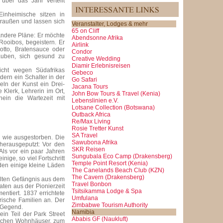
über das Jahr verteilt
 Einheimische sitzen in
raußen und lassen sich
Veranstalter, Lodges & mehr
65 on Cliff
andere Pläne: Er möchte
Abendsonne Afrika
Rooibos, begeistern. Er
Airlink
sotto, Bratensauce oder
Condor
lauben, sich gesund zu
Creative Wedding
Diamir Erlebnisreisen
icht wegen Südafrikas
Gebeco
dern ein Schalter in der
Go Safari
eln der Kunst ein Drei-
Jacana Tours
lerk, Lehrerin im Ort,
John Bow Tours & Travel (Kenia)
ein die Wartezeit mit
Lebenslinien e.V.
Lotsane Collection (Botswana)
Outback Africa
Re/Max Living
Rosie Tretter Kunst
SA Travel
g wie ausgestorben. Die
Sawubona Afrika
herausgeputzt: Vor den
SKR Reisen
Als vor ein paar Jahren
Sungubala Eco Camp (Drakensberg)
nige, so viel Fortschritt
Temple Point Resort (Kenia)
den einige kleine Läden
The Canelands Beach Club (KZN)
The Cavern (Drakensberg)
 alten Gefängnis aus dem
Travel Bonbon
en aus der Pionierzeit
Tsitsikamma Lodge & Spa
tiert. 1837 errichtete
Umfulana
rische Familien an. Der
Zimbabwe Tourism Authority
r Gegend.
Namibia
in Teil der Park Street
Ababis GF (Naukluft)
rischen Wohnhäuser, zum