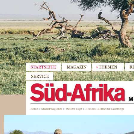
Home
>
Staaten/Regionen
>
Western Cape
>
Rooibos: Blume der Cederberge