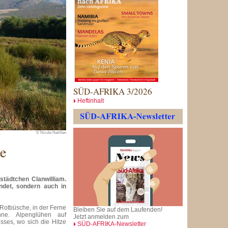
SÜD-AFRIKA 3/2026
Heftinhalt
© Nicole Nelißen
e
tädtchen Clanwilliam.
ndet, sondern auch in
 Rotbüsche, in der Ferne
Bleiben Sie auf dem Laufenden!
ne. Alpenglühen auf
Jetzt anmelden zum
usses, wo sich die Hitze
SÜD-AFRIKA-Newsletter