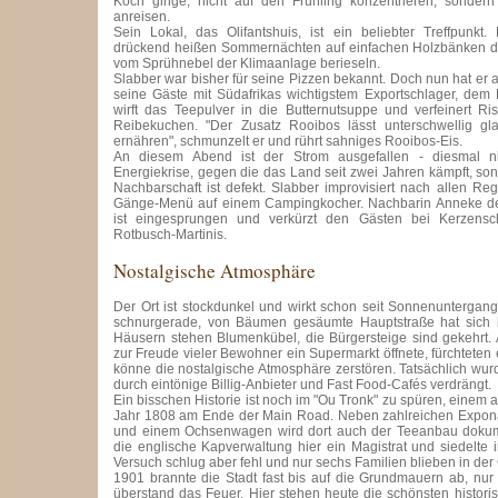
Koch ginge, nicht auf den Frühling konzentrieren, sondern 
anreisen.
Sein Lokal, das Olifantshuis, ist ein beliebter Treffpunkt.
drückend heißen Sommernächten auf einfachen Holzbänken d
vom Sprühnebel der Klimaanlage berieseln.
Slabber war bisher für seine Pizzen bekannt. Doch nun hat er 
seine Gäste mit Südafrikas wichtigstem Exportschlager, dem 
wirft das Teepulver in die Butternutsuppe und verfeinert Ri
Reibekuchen. "Der Zusatz Rooibos lässt unterschwellig g
ernähren", schmunzelt er und rührt sahniges Rooibos-Eis.
An diesem Abend ist der Strom ausgefallen - diesmal n
Energiekrise, gegen die das Land seit zwei Jahren kämpft, son
Nachbarschaft ist defekt. Slabber improvisiert nach allen Reg
Gänge-Menü auf einem Campingkocher. Nachbarin Anneke de K
ist eingesprungen und verkürzt den Gästen bei Kerzensch
Rotbusch-Martinis.
Nostalgische Atmosphäre
Der Ort ist stockdunkel und wirkt schon seit Sonnenuntergan
schnurgerade, von Bäumen gesäumte Hauptstraße hat sich 
Häusern stehen Blumenkübel, die Bürgersteige sind gekehrt. 
zur Freude vieler Bewohner ein Supermarkt öffnete, fürchteten ei
könne die nostalgische Atmosphäre zerstören. Tatsächlich wur
durch eintönige Billig-Anbieter und Fast Food-Cafés verdrängt.
Ein bisschen Historie ist noch im "Ou Tronk" zu spüren, einem
Jahr 1808 am Ende der Main Road. Neben zahlreichen Exponat
und einem Ochsenwagen wird dort auch der Teeanbau dokumen
die englische Kapverwaltung hier ein Magistrat und siedelte i
Versuch schlug aber fehl und nur sechs Familien blieben in de
1901 brannte die Stadt fast bis auf die Grundmauern ab, nur e
überstand das Feuer. Hier stehen heute die schönsten histo