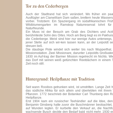
Tor zu den Cederbergen
Auch der Stadtrand hat sich verändert. Wo früher ein pa
Ausflügler am Clanwilliam Dam saßen, brettern heute Wassers
vorbei. Trotzdem: Ein Spaziergang im südafrikanischen Fr
Wildblumengarten im Ramskop Naturreservat lohnt für
Naturfreunde.
Ein Muss ist der Besuch am Grab des Dichters und Arzte
berühmteste Sohn des Ortes. Hoch am Berg liegt es im Pakhuis 
die Cederberge. Meist sind hier nur wenige Autos unterwegs
jener Stelle auf sich wir-ken lassen kann, an der Leipoldt 
streuen ließ.
Die staubige Piste windet sich weiter bis nach Wupperthal,
Missionsstation. Zwei Missionare, darunter Leipoldts Großvate
1830 im Auf-trag der Barmer Mission regelrecht im Nichts. Wi
das Dorf mit seinen weiß getünchten Reetdächern in einem Ta
Zeit noch still.
Hintergrund: Heilpflanze mit Tradition
Seit wann Rooibos getrunken wird, ist umstritten. Lange Zeit 
das südliche Afrika für sich allein und überlebten mit ihre
Pflanzen. 1772 beschrieb der Botaniker Carl Thunberg den Ro
Heilpflanze.
Erst 1904 kam ein russischer Teehändler auf die Idee, de
Benjamin Ginsberg hatte zuvor die Buschmänner beobachtet,
auf Wunden legten. Er kurbelte den Verkauf an, die Nachfr
wachsende Busch deckte den Bedarf bald nicht mehr. 1930 en