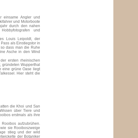
ar einsame Angler und
kifahrer und Motorboote
ühjahr durch den nahen
 Hobbyfotografen und
s Louis Leipoldt, der
Pass als Einstiegstor in
, so dass man die Ruhe
seine Asche in den Wind
 der ersten rheinischen
r, gründeten Wupperthal
e eine grüne Oase liegt
lkessel. Hier steht die
hatten die Khoi und San
m Wissen über Tiere und
oibos erstmals als ihre
n Rooibos aufzubrühen.
 wie sie Rooiboszweige
age stieg und der wild
twickelte der Botaniker