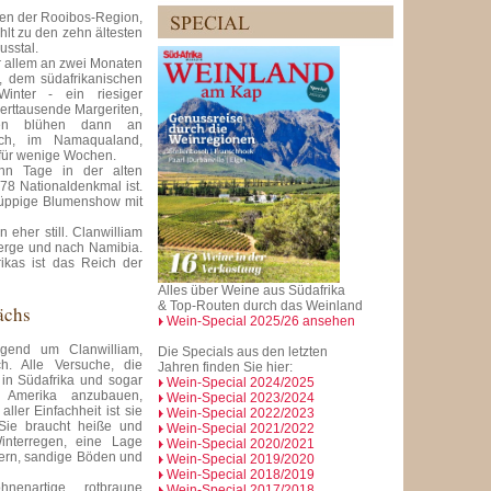
rzen der Rooibos-Region,
hlt zu den zehn ältesten
usstal.
r allem an zwei Monaten
, dem südafrikanischen
inter - ein riesiger
erttausende Margeriten,
nien blühen dann an
ich, im Namaqualand,
 für wenige Wochen.
hn Tage in der alten
978 Nationaldenkmal ist.
e üppige Blumenshow mit
eher still. Clanwilliam
berge und nach Namibia.
ikas ist das Reich der
Alles über Weine aus Südafrika
& Top-Routen durch das Weinland
ächs
Wein-Special 2025/26 ansehen
egend um Clanwilliam,
Die Specials aus den letzten
h. Alle Versuche, die
Jahren finden Sie hier:
in Südafrika und sogar
Wein-Special 2024/2025
r Amerika anzubauen,
Wein-Special 2023/2024
aller Einfachheit ist sie
Wein-Special 2022/2023
 Sie braucht heiße und
Wein-Special 2021/2022
interregen, eine Lage
Wein-Special 2020/2021
ern, sandige Böden und
Wein-Special 2019/2020
Wein-Special 2018/2019
hnenartige, rotbraune
Wein-Special 2017/2018