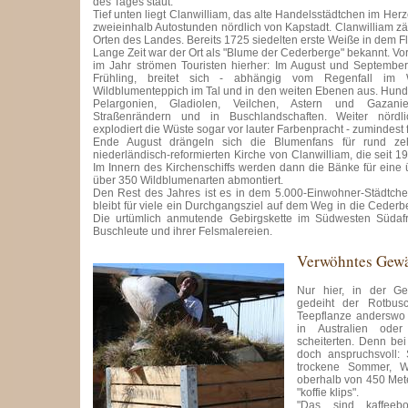
des Tages staut.
Tief unten liegt Clanwilliam, das alte Handelsstädtchen im He
zweieinhalb Autostunden nördlich von Kapstadt. Clanwilliam zä
Orten des Landes. Bereits 1725 siedelten erste Weiße in dem Fl
Lange Zeit war der Ort als "Blume der Cederberge" bekannt. Vo
im Jahr strömen Touristen hierher: Im August und September
Frühling, breitet sich - abhängig vom Regenfall im W
Wildblumenteppich im Tal und in den weiten Ebenen aus. Hund
Pelargonien, Gladiolen, Veilchen, Astern und Gaza
Straßenrändern und in Buschlandschaften. Weiter nördl
explodiert die Wüste sogar vor lauter Farbenpracht - zumindest
Ende August drängeln sich die Blumenfans für rund ze
niederländisch-reformierten Kirche von Clanwilliam, die seit 1
Im Innern des Kirchenschiffs werden dann die Bänke für ein
über 350 Wildblumenarten abmontiert.
Den Rest des Jahres ist es in dem 5.000-Einwohner-Städtchen 
bleibt für viele ein Durchgangsziel auf dem Weg in die Ceder
Die urtümlich anmutende Gebirgskette im Südwesten Südafr
Buschleute und ihrer Felsmalereien.
Verwöhntes Gew
Nur hier, in der G
gedeiht der Rotbusc
Teepflanze anderswo 
in Australien ode
scheiterten. Denn bei 
doch anspruchsvoll:
trockene Sommer, W
oberhalb von 450 Met
"koffie klips".
"Das sind kaffeebo