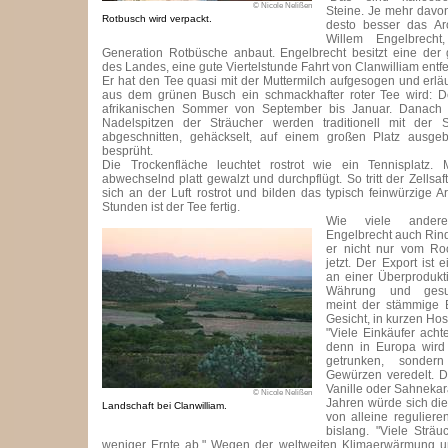
© Nicole Nelißen
Steine. Je mehr davon
Rotbusch wird verpackt.
desto besser das Ar
Willem Engelbrecht
Generation Rotbüsche anbaut. Engelbrecht besitzt eine der
des Landes, eine gute Viertelstunde Fahrt von Clanwilliam entfe
Er hat den Tee quasi mit der Muttermilch aufgesogen und erläu
aus dem grünen Busch ein schmackhafter roter Tee wird: 
afrikanischen Sommer von September bis Januar. Danach w
Nadelspitzen der Sträucher werden traditionell mit der 
abgeschnitten, gehäckselt, auf einem großen Platz ausge
besprüht.
Die Trockenfläche leuchtet rostrot wie ein Tennisplatz. 
abwechselnd platt gewalzt und durchpflügt. So tritt der Zellsaft
sich an der Luft rostrot und bilden das typisch feinwürzige 
Stunden ist der Tee fertig.
Wie viele andere
Engelbrecht auch Rinde
er nicht nur vom Ro
jetzt. Der Export ist 
an einer Überprodukt
Währung und gesu
meint der stämmige 
Gesicht, in kurzen Ho
"Viele Einkäufer acht
denn in Europa wird
getrunken, sonder
Gewürzen veredelt. 
Vanille oder Sahnekara
© Nicole Nelißen
Jahren würde sich di
Landschaft bei Clanwilliam.
von alleine regulier
bislang. "Viele Strä
weniger Ernte ab." Wegen der weltweiten Klimaerwärmung 