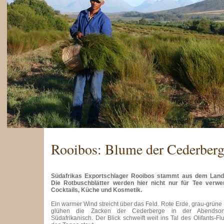
Rooibos: Blume der Cederberg
Südafrikas Exportschlager Rooibos stammt aus dem Lands
Die Rotbuschblätter werden hier nicht nur für Tee verwe
Cocktails, Küche und Kosmetik.
Ein warmer Wind streicht über das Feld. Rote Erde, grau-grüne
glühen die Zacken der Cederberge in der Abendson
Südafrikanisch. Der Blick schweift weit ins Tal des Olifants-Fl