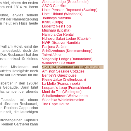
Abenab Lodge (Grootfontein)
 Vlei, einem der ersten
ASCO Car Hire
kam erst 1814 zu ihrem
Hotel Pension Rapmund (Swakop)
Hotel Uhland (Windhoek)
urde, erwies seinem
Journeys Namibia
d, mit der Namensgebung
Kifaru (Outjo)
n heißt ein Fluss heute
Lüderitz Nest Hotel
Mushara (Etosha)
Namibia Car Rental
Ndhovu Safari Lodge (Caprivi)
NWR Discover Namibia
illiam Hotel, einst die
Pasjona Safaris
n angestaubt, doch der
Schützenhaus (Keetmanshoop)
. Das Restaurant hat den
Taleni Africa
smannskost für kleines
Vingerklip Lodge (Damaraland)
Wildacker Guestfarm
schen Missionars und
SPECIAL Weinland am Kap 2025/26
äuteten Hotelgäste noch
Arniston Seaside Cottages
e auf Holzkohle für die
Bentley's Guesthouse
Kleine Zalze (Stellenbosch)
assberger in den 1960er
La Motte (Franschhoek)
s Gebäude. Darin führt
Leopard's Leap (Franschhoek)
itschtempel, der abends
Mont du Toit (Wellington)
Schalkenbosch Weinvertrieb
Teestube, mit einem
Südafrika Weininformation
t düsteren Restaurant,
The Cape House
hen Rooibos-Cappuccino
inzelt, die lauschigen
zitronengelben Kaphaus
 kleinen Gärtnerei kann