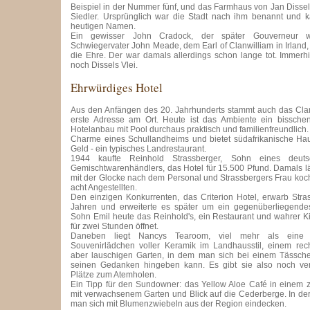
Beispiel in der Nummer fünf, und das Farmhaus von Jan Dissels
Siedler. Ursprünglich war die Stadt nach ihm benannt und 
heutigen Namen.
Ein gewisser John Cradock, der später Gouverneur w
Schwiegervater John Meade, dem Earl of Clanwilliam in Irlan
die Ehre. Der war damals allerdings schon lange tot. Immerhi
noch Dissels Vlei.
Ehrwürdiges Hotel
Aus den Anfängen des 20. Jahrhunderts stammt auch das Clanw
erste Adresse am Ort. Heute ist das Ambiente ein bissche
Hotelanbau mit Pool durchaus praktisch und familienfreundlich
Charme eines Schullandheims und bietet südafrikanische Hau
Geld - ein typisches Landrestaurant.
1944 kaufte Reinhold Strassberger, Sohn eines deut
Gemischtwarenhändlers, das Hotel für 15.500 Pfund. Damals l
mit der Glocke nach dem Personal und Strassbergers Frau kocht
acht Angestellten.
Den einzigen Konkurrenten, das Criterion Hotel, erwarb Str
Jahren und erweiterte es später um ein gegenüberliegende
Sohn Emil heute das Reinhold's, ein Restaurant und wahrer K
für zwei Stunden öffnet.
Daneben liegt Nancys Tearoom, viel mehr als eine 
Souvenirlädchen voller Keramik im Landhausstil, einem rech
aber lauschigen Garten, in dem man sich bei einem Tässc
seinen Gedanken hingeben kann. Es gibt sie also noch vere
Plätze zum Atemholen.
Ein Tipp für den Sundowner: das Yellow Aloe Café in einem 
mit verwachsenem Garten und Blick auf die Cederberge. In der
man sich mit Blumenzwiebeln aus der Region eindecken.