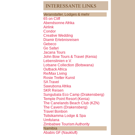
Veranstalter, Lodges & mehr
65 on Cliff
Abendsonne Afrika
Airlink
Condor
Creative Wedding
Diamir Erlebnisreisen
Gebeco
Go Safari
Jacana Tours
John Bow Tours & Travel (Kenia)
Lebenslinien e.V.
Lotsane Collection (Botswana)
Outback Africa
Re/Max Living
Rosie Tretter Kunst
SA Travel
Sawubona Afrika
SKR Reisen
Sungubala Eco Camp (Drakensberg)
Temple Point Resort (Kenia)
The Canelands Beach Club (KZN)
The Cavern (Drakensberg)
Travel Bonbon
Tsitsikamma Lodge & Spa
Umfulana
Zimbabwe Tourism Authority
Namibia
Ababis GF (Naukluft)