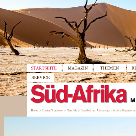
Home
>
Staaten/Regionen
>
Namibia
>
Leserbeitrag: Unterwegs mit dem Gepardenm