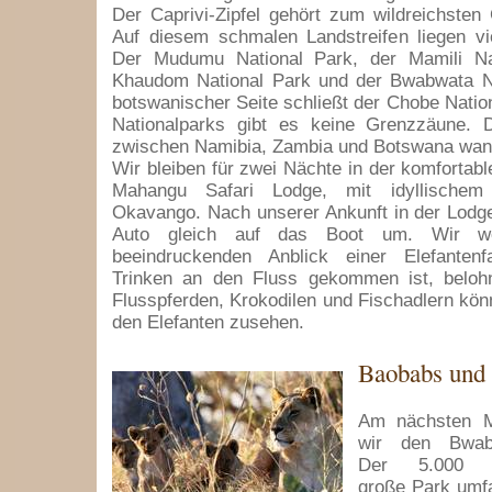
Der Caprivi-Zipfel gehört zum wildreichsten
Auf diesem schmalen Landstreifen liegen vi
Der Mudumu National Park, der Mamili Na
Khaudom National Park und der Bwabwata Na
botswanischer Seite schließt der Chobe Nation
Nationalparks gibt es keine Grenzzäune. 
zwischen Namibia, Zambia und Botswana wan
Wir bleiben für zwei Nächte in der komfortabl
Mahangu Safari Lodge, mit idyllischem
Okavango. Nach unserer Ankunft in der Lodg
Auto gleich auf das Boot um. Wir w
beeindruckenden Anblick einer Elefanten
Trinken an den Fluss gekommen ist, belohn
Flusspferden, Krokodilen und Fischadlern kön
den Elefanten zusehen.
Baobabs und 
Am nächsten M
wir den Bwabat
Der 5.000 Qu
große Park umf