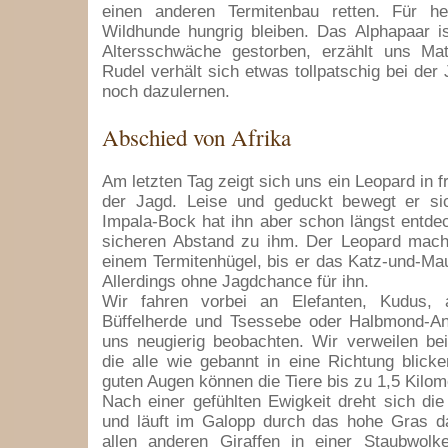
einen anderen Termitenbau retten. Für h
Wildhunde hungrig bleiben. Das Alphapaar i
Altersschwäche gestorben, erzählt uns Ma
Rudel verhält sich etwas tollpatschig bei der
noch dazulernen.
Abschied von Afrika
Am letzten Tag zeigt sich uns ein Leopard in f
der Jagd. Leise und geduckt bewegt er s
Impala-Bock hat ihn aber schon längst entdec
sicheren Abstand zu ihm. Der Leopard mach
einem Termitenhügel, bis er das Katz-und-Maus
Allerdings ohne Jagdchance für ihn.
Wir fahren vorbei an Elefanten, Kudus, 
Büffelherde und Tsessebe oder Halbmond-Ant
uns neugierig beobachten. Wir verweilen bei
die alle wie gebannt in eine Richtung blicke
guten Augen können die Tiere bis zu 1,5 Kilom
Nach einer gefühlten Ewigkeit dreht sich die
und läuft im Galopp durch das hohe Gras da
allen anderen Giraffen in einer Staubwolk