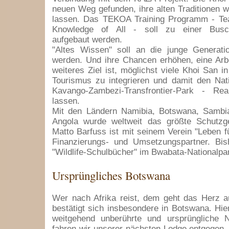
neuen Weg gefunden, ihre alten Traditionen w
lassen. Das TEKOA Training Programm - Tea
Knowledge of All - soll zu einer Busc
aufgebaut werden.
"Altes Wissen" soll an die junge Generati
werden. Und ihre Chancen erhöhen, eine Arbe
weiteres Ziel ist, möglichst viele Khoi San i
Tourismus zu integrieren und damit den Nat
Kavango-Zambezi-Transfrontier-Park - Re
lassen.
Mit den Ländern Namibia, Botswana, Samb
Angola wurde weltweit das größte Schutzge
Matto Barfuss ist mit seinem Verein "Leben f
Finanzierungs- und Umsetzungspartner. Bis
"Wildlife-Schulbücher" im Bwabata-Nationalpark
Ursprüngliches Botswana
Wer nach Afrika reist, dem geht das Herz a
bestätigt sich insbesondere in Botswana. Hier
weitgehend unberührte und ursprüngliche
fahren wir unserer nächsten Lodge entgegen