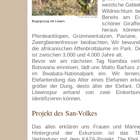
westliche Gebie
Wildreichtum be
Bereits am Ei
© Kai-Arne Jordan
Begegnung mit Löwen.
schöner Giraffe
heraus können
Pferdeantilopen, Grünmeerkatzen, Paviane, 
Zwergbienenfresser beobachten. Wir bewund
die afrikanischen Affenbrotbäume im Park. D
ist zwischen 3.000 und 4.000 Jahre alt.
Bevor wir am nächsten Tag Namibia ver
Botswana einreisen, lädt uns Matto Barfuss z
im Bwabata-Nationalpark ein. Wir lern
Elefantendung das Alter eines Elefanten er
größer der Dung, desto älter der Elefant. 
Löwenspur anhand von zwei Einkerbu
identifizieren können.
Projekt des San-Volkes
Das alles erklären uns Frauen und Männe
Hintergrund der Exkursion ist das TE
Verbindung mit dem KAZA-Projekt. Die Khoi