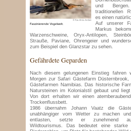
und Bergen
traditionellen 
es einen natürl
© Kai-Arne Jordan
Auf unserer Fa
Faszinierende Vogelwelt.
Markus bekom
Warzenschweine, Oryx-Antilopen, Steinbö
Strauße, Paviane, Ohrengeier und wunder
zum Beispiel den Glanzstar zu sehen.
Gefährdete Geparden
Nach diesem gelungenen Einstieg fahren 
Morgen zur Safari Gästefarm Düsternbrook, 
Gästefarmen Namibias. Das historische Fa
Natursteinen im Kolonialstil gebaut und lieg
Von dort erhalten wir einen atemberaubend
Trockenflussbett.
1986 übernahm Johann Vaatz die Gäst
unabhängiger vom Wetter zu machen un
entlasten, setzte er zunehmend auf
Wildtourismus. Das bedeutet eine stark