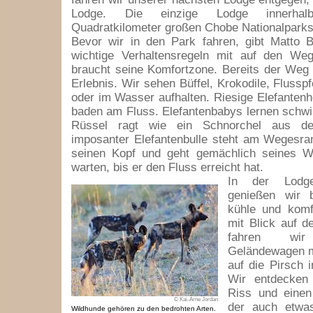
Lodge. Die einzige Lodge innerha
Quadratkilometer großen Chobe Nationalparks
Bevor wir in den Park fahren, gibt Matto 
wichtige Verhaltensregeln mit auf den Weg
braucht seine Komfortzone. Bereits der Weg 
Erlebnis. Wir sehen Büffel, Krokodile, Flussp
oder im Wasser aufhalten. Riesige Elefantenh
baden am Fluss. Elefantenbabys lernen schwi
Rüssel ragt wie ein Schnorchel aus d
imposanter Elefantenbulle steht am Wegesran
seinen Kopf und geht gemächlich seines W
warten, bis er den Fluss erreicht hat.
In der Lodg
genießen wir 
kühle und komf
mit Blick auf d
fahren wi
Geländewagen mi
auf die Pirsch 
Wir entdecken
Riss und einen
© Kai-Arne Jordan
der auch etwa
Wildhunde gehören zu den bedrohten Arten.