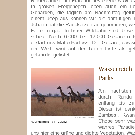
Rinderzahlen, um Platz für bestehendes Wild 
In großen Freigehegen leben auch ein L
Geparden, die täglich am Nachmittag gefüt
einem Jeep aus können wir die anmutigen T
Johann hat die Raubkatzen aufgenommen, weil
Farmern gab. In freier Wildbahn sind diese
scheu. Noch 6.000 bis 12.000 Geparden le
erklärt uns Matto Barfuss. Der Gepard, das sc
der Welt, wird auf der Roten Liste als gef
gefährdet gelistet.
Wasserreic
Parks
Am nächsten 
durch Rundu
entlang bis zum
Dieser ist dan
Zambesi, Kwand
© Kai-Arne Jordan
Chobe sehr was
Abendstimmung in Caprivi.
wahres Paradie
uns hier eine grüne und dichte Vegetation. Wa