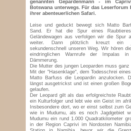
genannten Gepardenmann - im Caprivi
Botswana unterwegs. Für das Leserforum b
ihrer abenteuerlichen Safari.
Leise und geduckt bewegt sich Matto Bar
Sand. Er hat die Spur eines Raubtiere
Geländewagen aus verfolgen wir die Spur a
weiter. Dann plötzlich kreuzt ein 
sekundenschnell unseren Weg. Wir hören die
eindringlichen Warnrufe der Impalas in
Dämmerung.
Die Mutter des jungen Leoparden muss ganz 
Mit der "Hasenklage", dem Todesschrei eine
Matto Barfuss die Leopardin anzulocken. 
längst ausgetrickst und ist einen großen B
gelaufen.
Der Leopard gilt als das erfolgreichste Raubti
ein Kulturfolger und lebt wie ein Geist im af
Insbesondere dort, wo er einst selbst zum G
wie in Mudumu, als es noch Jagdgebiet wa
Mudumu ein rund 1.000 Quadratkilometer gro
in der Region Caprivi im Nordosten Namibia
Station in Namibia, bevor wir die Gre