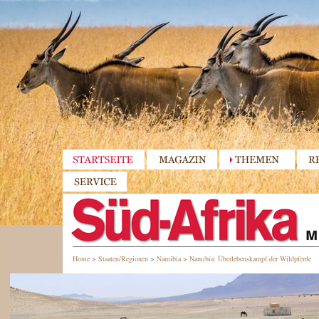
Home
>
Staaten/Regionen
>
Namibia
>
Namibia: Überlebenskampf der Wildpferde