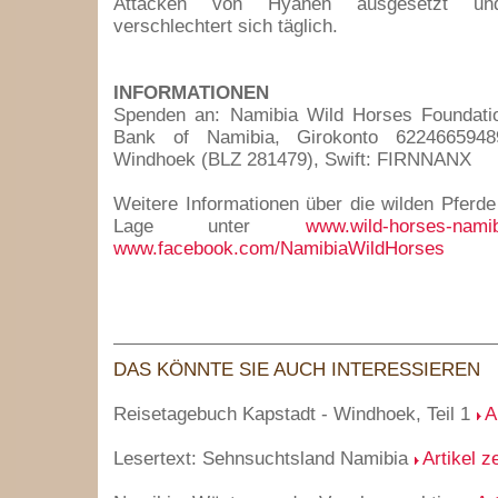
Attacken von Hyänen ausgesetzt un
verschlechtert sich täglich.
INFORMATIONEN
Spenden an: Namibia Wild Horses Foundation
Bank of Namibia, Girokonto 62246659489,
Windhoek (BLZ 281479), Swift: FIRNNANX
Weitere Informationen über die wilden Pferde 
Lage unter
www.wild-horses-nami
www.facebook.com/NamibiaWildHorses
DAS KÖNNTE SIE AUCH INTERESSIEREN
Reisetagebuch Kapstadt - Windhoek, Teil 1
A
Lesertext: Sehnsuchtsland Namibia
Artikel z