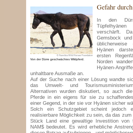
Gefahr durch
In den Dürr
Tüpfelhyän
verschärft. D
Gemsbock und 
üblicherweise
Hyänen darste
ersten Regenf
© Namibia Wild Horses Foundation
Von der Dürre geschwächtes Wildpferd.
Norden wander
Hyänen-Angriff
unhaltbare Ausmaße an.
Auf der Suche nach einer Lösung wandte sic
das Umwelt- und Tourismusministerium
Alternativen wurden diskutiert, so auch di
Pferde in ein eigens für sie zu schaffende
einer Gegend, in der sie vor Hyänen sicher wä
Solch ein Schutzgebiet scheint jedoch e
realisierbare Möglichkeit zu sein, da das zum
Stück Land eine gewaltige Investition von 
NAM$ bedeutet. Es wird erhebliche Anstreng
diesen Betrag aufzubringen - und möglicherwei