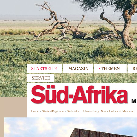
Home
>
Staaten/Regionen
>
Südafrika
>
Johannesburg: Neues Holocaust Museum