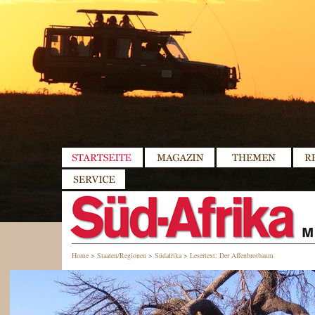
Home
>
Staaten/Regionen
>
Südafrika
>
Lesertext: Der Affenbrotbaum