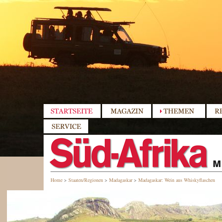
Home
>
Staaten/Regionen
>
Madagaskar
>
Madagaskar: Wein aus Whiskyflaschen