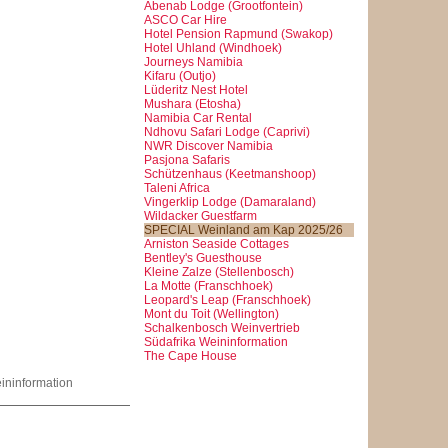
Abenab Lodge (Grootfontein)
ASCO Car Hire
Hotel Pension Rapmund (Swakop)
Hotel Uhland (Windhoek)
Journeys Namibia
Kifaru (Outjo)
Lüderitz Nest Hotel
Mushara (Etosha)
Namibia Car Rental
Ndhovu Safari Lodge (Caprivi)
NWR Discover Namibia
Pasjona Safaris
Schützenhaus (Keetmanshoop)
Taleni Africa
Vingerklip Lodge (Damaraland)
Wildacker Guestfarm
SPECIAL Weinland am Kap 2025/26
Arniston Seaside Cottages
Bentley's Guesthouse
Kleine Zalze (Stellenbosch)
La Motte (Franschhoek)
Leopard's Leap (Franschhoek)
Mont du Toit (Wellington)
Schalkenbosch Weinvertrieb
Südafrika Weininformation
The Cape House
eininformation