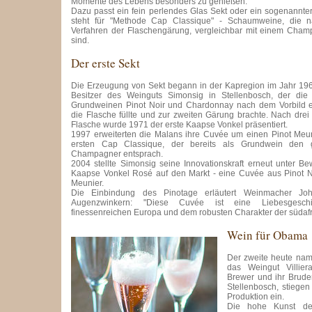
Momente des Lebens besonders zu genießen.
Dazu passt ein fein perlendes Glas Sekt oder ein sogenann
steht für "Methode Cap Classique" - Schaumweine, die na
Verfahren der Flaschengärung, vergleichbar mit einem Cham
sind.
Der erste Sekt
Die Erzeugung von Sekt begann in der Kapregion im Jahr 196
Besitzer des Weinguts Simonsig in Stellenbosch, der di
Grundweinen Pinot Noir und Chardonnay nach dem Vorbild 
die Flasche füllte und zur zweiten Gärung brachte. Nach drei
Flasche wurde 1971 der erste Kaapse Vonkel präsentiert.
1997 erweiterten die Malans ihre Cuvée um einen Pinot Meu
ersten Cap Classique, der bereits als Grundwein den g
Champagner entsprach.
2004 stellte Simonsig seine Innovationskraft erneut unter B
Kaapse Vonkel Rosé auf den Markt - eine Cuvée aus Pinot No
Meunier.
Die Einbindung des Pinotage erläutert Weinmacher J
Augenzwinkern: "Diese Cuvée ist eine Liebesgesc
finessenreichen Europa und dem robusten Charakter der südafr
Wein für Obama
Der zweite heute nam
das Weingut Villier
Brewer und ihr Bruder
Stellenbosch, stiegen
Produktion ein.
Die hohe Kunst de