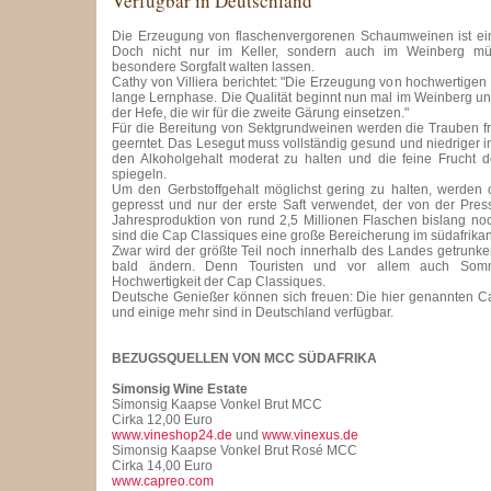
Verfügbar in Deutschland
Die Erzeugung von flaschenvergorenen Schaumweinen ist ein
Doch nicht nur im Keller, sondern auch im Weinberg mü
besondere Sorgfalt walten lassen.
Cathy von Villiera berichtet: "Die Erzeugung von hochwertigen
lange Lernphase. Die Qualität beginnt nun mal im Weinberg und
der Hefe, die wir für die zweite Gärung einsetzen."
Für die Bereitung von Sektgrundweinen werden die Trauben fr
geerntet. Das Lesegut muss vollständig gesund und niedriger i
den Alkoholgehalt moderat zu halten und die feine Frucht 
spiegeln.
Um den Gerbstoffgehalt möglichst gering zu halten, werden 
gepresst und nur der erste Saft verwendet, der von der Pres
Jahresproduktion von rund 2,5 Millionen Flaschen bislang noch
sind die Cap Classiques eine große Bereicherung im südafrik
Zwar wird der größte Teil noch innerhalb des Landes getrunke
bald ändern. Denn Touristen und vor allem auch Somm
Hochwertigkeit der Cap Classiques.
Deutsche Genießer können sich freuen: Die hier genannten C
und einige mehr sind in Deutschland verfügbar.
BEZUGSQUELLEN VON MCC SÜDAFRIKA
Simonsig Wine Estate
Simonsig Kaapse Vonkel Brut MCC
Cirka 12,00 Euro
www.vineshop24.de
und
www.vinexus.de
Simonsig Kaapse Vonkel Brut Rosé MCC
Cirka 14,00 Euro
www.capreo.com