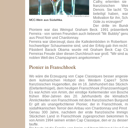
Cathy, erlernten si
französischen We
Denois. Sie lacht: "
beteiligt haben, wa
© SA Weininformation
Motivation für ihn, S
MCC-Wein aus Südafrika.
Güte zu erzeugen!"
Der dritte im Bund
Pioniere war das Weingut Graham Beck. 1991 präsentierte
Ferreira - von seinen Freunden auch liebevoll "Mr. Bubbly" gen
aus Pinot Noir und Chardonnay.
Ferreira war überzeugt, dass die Kalksteinböden in Robertson 
hochwertiger Schaumweine sind, und der Erfolg gab ihm recht: 
Päsident Barack Obama wurde mit Graham Beck Cap Class
Ferreiras Freude über diesen Durchbruch war groß: "Wir sind a
noblen Welt des Champagners angekommen."
Pionier in Franschhoek
Wo wäre die Erzeugung von Cape Classiques besser angesiede
dem kulinarischen Hotspot des Western Capes? Schli
französischen Hugenotten, die im 16. Jahrhundert das Stückch
(Elefantenhügel), dem heutigen Franschhoek (Franzosenhügel)
Es war Achim von Arnim, der einstige Kellermeister von Bosche
frühen 80er-Jahren des 20. Jahrhunderts die klimatisc
Ähnlichkeiten von Franschhoek mit dem französischen Burgund
Er gilt als unangefochtener Pionier, der in Franschhoek, m
südafrikanischen Terroir den Anbau von Chardonnay und Pinot 
Genau 300 Jahre, nachdem der erste französische Immigra
Stückchen Land in Franschhoek zugesprochen bekommen hat
von Arnim 1994 seinen ersten Cap Classique, den er zu dessen
taufte.