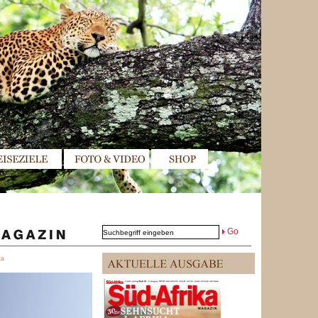
Go
ka