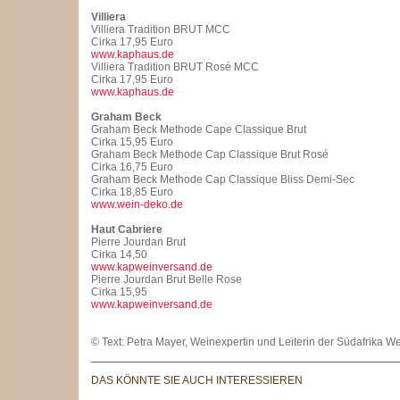
Villiera
Villiera Tradition BRUT MCC
Cirka 17,95 Euro
www.kaphaus.de
Villiera Tradition BRUT Rosé MCC
Cirka 17,95 Euro
www.kaphaus.de
Graham Beck
Graham Beck Methode Cape Classique Brut
Cirka 15,95 Euro
Graham Beck Methode Cap Classique Brut Rosé
Cirka 16,75 Euro
Graham Beck Methode Cap Classique Bliss Demi-Sec
Cirka 18,85 Euro
www.wein-deko.de
Haut Cabriere
Pierre Jourdan Brut
Cirka 14,50
www.kapweinversand.de
Pierre Jourdan Brut Belle Rose
Cirka 15,95
www.kapweinversand.de
© Text: Petra Mayer, Weinexpertin und Leiterin der Südafrika W
DAS KÖNNTE SIE AUCH INTERESSIEREN