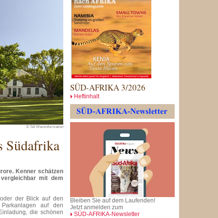
SÜD-AFRIKA 3/2026
Heftinhalt
© SA Weininformation
s Südafrika
rore. Kenner schätzen
- vergleichbar mit dem
oder der Blick auf den
Bleiben Sie auf dem Laufenden!
 Parkanlagen auf den
Jetzt anmelden zum
Einladung, die schönen
SÜD-AFRIKA-Newsletter