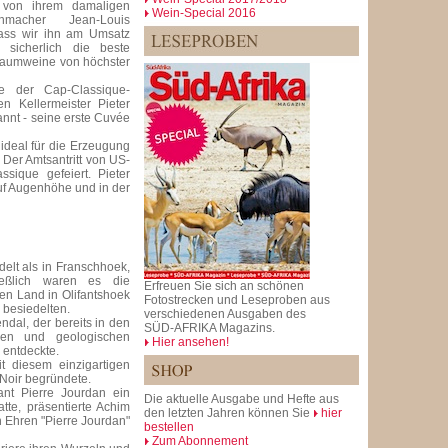
e von ihrem damaligen
Wein-Special 2016
inmacher Jean-Louis
Dass wir ihn am Umsatz
r sicherlich die beste
chaumweine von höchster
e der Cap-Classique-
n Kellermeister Pieter
annt - seine erste Cuvée
ideal für die Erzeugung
Der Amtsantritt von US-
ique gefeiert. Pieter
uf Augenhöhe und in der
lt als in Franschhoek,
eßlich waren es die
Erfreuen Sie sich an schönen
en Land in Olifantshoek
Fotostrecken und Leseproben aus
 besiedelten.
verschiedenen Ausgaben des
ndal, der bereits in den
SÜD-AFRIKA Magazins.
hen und geologischen
Hier ansehen!
 entdeckte.
it diesem einzigartigen
Noir begründete.
nt Pierre Jourdan ein
Die aktuelle Ausgabe und Hefte aus
te, präsentierte Achim
den letzten Jahren können Sie
hier
 Ehren "Pierre Jourdan"
bestellen
Zum Abonnement