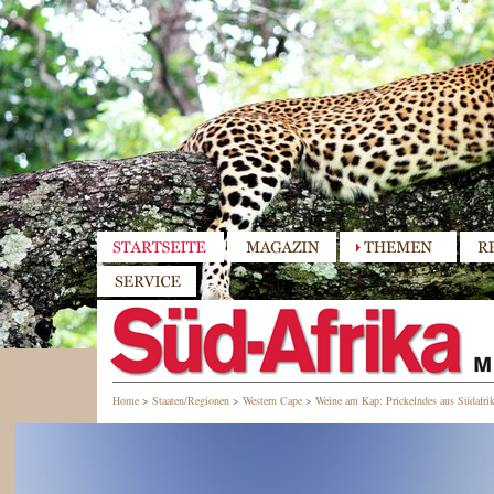
Home
>
Staaten/Regionen
>
Western Cape
>
Weine am Kap: Prickelndes aus Südafri