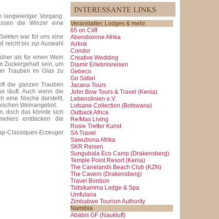
 langwieriger Vorgang.
ssen die Winzer eine
Veranstalter, Lodges & mehr
65 on Cliff
 Sekten war für uns eine
Abendsonne Afrika
 reicht bis zur Auswahl
Airlink
Condor
üher als für einen Wein
Creative Wedding
m Zuckergehalt sein, um
Diamir Erlebnisreisen
der Trauben im Glas zu
Gebeco
Go Safari
oft die ganzen Trauben
Jacana Tours
se läuft. Auch wenn die
John Bow Tours & Travel (Kenia)
 eine Nische darstellt,
Lebenslinien e.V.
anischen Weinangebot.
Lotsane Collection (Botswana)
n, doch das könnte sich
Outback Africa
eliers entdecken die
Re/Max Living
Rosie Tretter Kunst
ap-Classiques-Erzeuger
SA Travel
Sawubona Afrika
SKR Reisen
Sungubala Eco Camp (Drakensberg)
Temple Point Resort (Kenia)
The Canelands Beach Club (KZN)
The Cavern (Drakensberg)
Travel Bonbon
Tsitsikamma Lodge & Spa
Umfulana
Zimbabwe Tourism Authority
Namibia
Ababis GF (Naukluft)