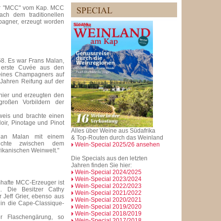
ter "MCC" vom Kap. MCC
ch dem traditionellen
pagner, erzeugt worden
8. Es war Frans Malan,
e erste Cuvée aus den
eines Champagners auf
 Jahren Reifung auf der
nier und erzeugten den
roßen Vorbildern der
eweis und brachte einen
ir, Pinotage und Pinot
Alles über Weine aus Südafrika
ohan Malan mit einem
& Top-Routen durch das Weinland
hichte zwischen dem
Wein-Special 2025/26 ansehen
ikanischen Weinwelt."
Die Specials aus den letzten
Jahren finden Sie hier:
Wein-Special 2024/2025
Wein-Special 2023/2024
hafte MCC-Erzeuger ist
Wein-Special 2022/2023
a. Die Besitzer Cathy
Wein-Special 2021/2022
 Jeff Grier, ebenso aus
Wein-Special 2020/2021
 in die Cape-Classique-
Wein-Special 2019/2020
Wein-Special 2018/2019
r Flaschengärung, so
Wein-Special 2017/2018