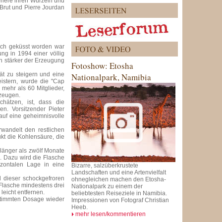
briere ihren Wurzeln und
 Brut und Pierre Jourdan
ch geküsst worden war
g in 1994 einer völlig
h stärker der Erzeugung
Fotoshow: Etosha
ät zu steigern und eine
Nationalpark, Namibia
istern, wurde die "Cap
 mehr als 60 Mitglieder,
rzeugen.
hätzen, ist, dass die
n. Vorsitzender Pieter
r auf eine geheimnisvolle
wandelt den restlichen
kt die Kohlensäure, die
länger als zwölf Monate
. Dazu wird die Flasche
izontalen Lage in eine
Bizarre, salzüberkrustete
Landschaften und eine Artenvielfalt
 dieser schockgefroren
ohnegleichen machen den Etosha-
 Flasche mindestens drei
Nationalpark zu einem der
leicht entfernen.
beliebtesten Reiseziele in Namibia.
stimmten Dosage wieder
Impressionen von Fotograf Christian
Heeb.
mehr lesen/kommentieren