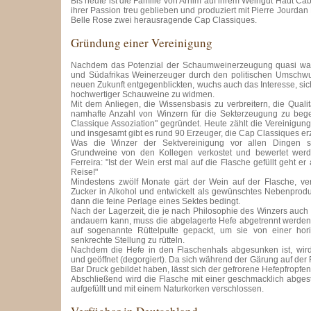
Bis heute ist die Familie von Arnim auf ihrem Weingut Haut Ca
ihrer Passion treu geblieben und produziert mit Pierre Jourdan
Belle Rose zwei herausragende Cap Classiques.
Gründung einer Vereinigung
Nachdem das Potenzial der Schaumweinerzeugung quasi wa
und Südafrikas Weinerzeuger durch den politischen Umschwun
neuen Zukunft entgegenblickten, wuchs auch das Interesse, sic
hochwertiger Schauweine zu widmen.
Mit dem Anliegen, die Wissensbasis zu verbreitern, die Qualit
namhafte Anzahl von Winzern für die Sekterzeugung zu bege
Classique Assoziation" gegründet. Heute zählt die Vereinigung
und insgesamt gibt es rund 90 Erzeuger, die Cap Classiques e
Was die Winzer der Sektvereinigung vor allen Dingen sc
Grundweine von den Kollegen verkostet und bewertet werde
Ferreira: "Ist der Wein erst mal auf die Flasche gefüllt geht e
Reise!"
Mindestens zwölf Monate gärt der Wein auf der Flasche, ver
Zucker in Alkohol und entwickelt als gewünschtes Nebenprodu
dann die feine Perlage eines Sektes bedingt.
Nach der Lagerzeit, die je nach Philosophie des Winzers auch 
andauern kann, muss die abgelagerte Hefe abgetrennt werden
auf sogenannte Rüttelpulte gepackt, um sie von einer hor
senkrechte Stellung zu rütteln.
Nachdem die Hefe in den Flaschenhals abgesunken ist, wird
und geöffnet (degorgiert). Da sich während der Gärung auf der
Bar Druck gebildet haben, lässt sich der gefrorene Hefepfropfen 
Abschließend wird die Flasche mit einer geschmacklich abge
aufgefüllt und mit einem Naturkorken verschlossen.