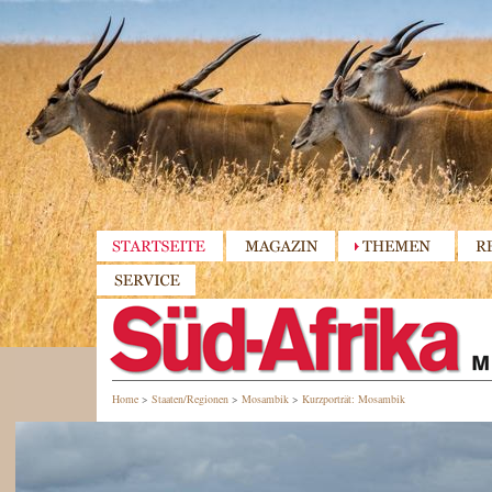
Home
>
Staaten/Regionen
>
Mosambik
>
Kurzporträt: Mosambik