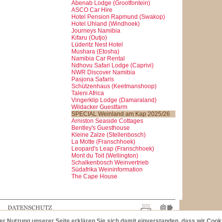
Abenab Lodge (Grootfontein)
ASCO Car Hire
Hotel Pension Rapmund (Swakop)
Hotel Uhland (Windhoek)
Journeys Namibia
Kifaru (Outjo)
Lüderitz Nest Hotel
Mushara (Etosha)
Namibia Car Rental
Ndhovu Safari Lodge (Caprivi)
NWR Discover Namibia
Pasjona Safaris
Schützenhaus (Keetmanshoop)
Taleni Africa
Vingerklip Lodge (Damaraland)
Wildacker Guestfarm
SPECIAL Weinland am Kap 2025/26
Arniston Seaside Cottages
Bentley's Guesthouse
Kleine Zalze (Stellenbosch)
La Motte (Franschhoek)
Leopard's Leap (Franschhoek)
Mont du Toit (Wellington)
Schalkenbosch Weinvertrieb
Südafrika Weininformation
The Cape House
der Nutzung unserer Seite erklären Sie sich damit einverstanden, dass wir Coo