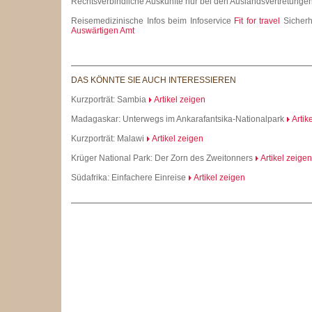
Rechtsverbindliche Auskünfte nur bei den Auslandsvertretunge
Reisemedizinische Infos beim Infoservice
Fit for travel
Sicherh
Auswärtigen Amt
DAS KÖNNTE SIE AUCH INTERESSIEREN
Kurzporträt: Sambia
Artikel zeigen
Madagaskar: Unterwegs im Ankarafantsika-Nationalpark
Artik
Kurzporträt: Malawi
Artikel zeigen
Krüger National Park: Der Zorn des Zweitonners
Artikel zeigen
Südafrika: Einfachere Einreise
Artikel zeigen