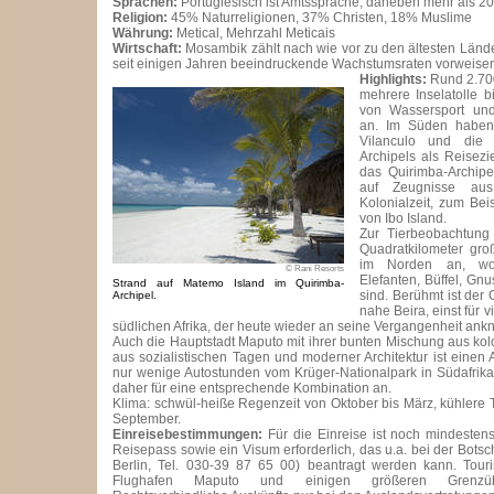
Sprachen:
Portugiesisch ist Amtssprache, daneben mehr als 20
Religion:
45% Naturreligionen, 37% Christen, 18% Muslime
Währung:
Metical, Mehrzahl Meticais
Wirtschaft:
Mosambik zählt nach wie vor zu den ältesten Lände
seit einigen Jahren beeindruckende Wachstumsraten vorweise
Highlights:
Rund 2.70
mehrere Inselatolle bi
von Wassersport und
an. Im Süden haben
Vilanculo und die 
Archipels als Reisezi
das Quirimba-Archipe
auf Zeugnisse aus
Kolonialzeit, zum Beis
von Ibo Island.
Zur Tierbeobachtung 
Quadratkilometer gro
im Norden an, wo
© Rani Resorts
Elefanten, Büffel, G
Strand auf Matemo Island im Quirimba-
sind. Berühmt ist der
Archipel.
nahe Beira, einst für v
südlichen Afrika, der heute wieder an seine Vergangenheit ankn
Auch die Hauptstadt Maputo mit ihrer bunten Mischung aus ko
aus sozialistischen Tagen und moderner Architektur ist einen A
nur wenige Autostunden vom Krüger-Nationalpark in Südafrika e
daher für eine entsprechende Kombination an.
Klima: schwül-heiße Regenzeit von Oktober bis März, kühlere T
September.
Einreisebestimmungen:
Für die Einreise ist noch mindesten
Reisepass sowie ein Visum erforderlich, das u.a. bei der Botsch
Berlin, Tel. 030-39 87 65 00) beantragt werden kann. Tour
Flughafen Maputo und einigen größeren Grenzüber