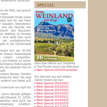
 afrikanische Sprachen
rn der Welt, das jedoch
n kann.
0 Kilometer Küste sowie
eten sich für alle Arten
 relaxtem Strandleben
 sich die Strände von
Inseln des Bazaruto-
ele etabliert, im Norden
l. Dort stößt man auch
 der portugiesischen
piel in der Geisterstadt
bietet sich der 45.000
ße Niassa Nationalpark
 Löwen, Leoparden,
nus und Hyänen zu sehen
Alles über Weine aus Südafrika
 Gorongosa-Nationalpark
& Top-Routen durch das Weinland
iele der wildeste Park im
Wein-Special 2025/26 ansehen
üpft.
lonialen Bauten, Sünden
Die Specials aus den letzten
bstecher wert. Sie liegt
Jahren finden Sie hier:
ntfernt und bietet sich
Wein-Special 2024/2025
Wein-Special 2023/2024
rockenzeit von April bis
Wein-Special 2022/2023
Wein-Special 2021/2022
s sechs Monate gültiger
Wein-Special 2020/2021
aft (Stromstr. 47, 10551
Wein-Special 2019/2020
istenvisa sind auch am
Wein-Special 2018/2019
gängen erhältlich.
Wein-Special 2017/2018