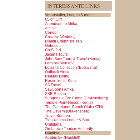
Veranstalter, Lodges & mehr
65 on Cliff
Abendsonne Afrika
Airlink
Condor
Creative Wedding
Diamir Erlebnisreisen
Gebeco
Go Safari
Jacana Tours
John Bow Tours & Travel (Kenia)
Lebenslinien e.V.
Lotsane Collection (Botswana)
Outback Africa
Re/Max Living
Rosie Tretter Kunst
SA Travel
Sawubona Afrika
SKR Reisen
Sungubala Eco Camp (Drakensberg)
Temple Point Resort (Kenia)
The Canelands Beach Club (KZN)
The Cavern (Drakensberg)
Travel Bonbon
Tsitsikamma Lodge & Spa
Umfulana
Zimbabwe Tourism Authority
Namibia
Ababis GF (Naukluft)