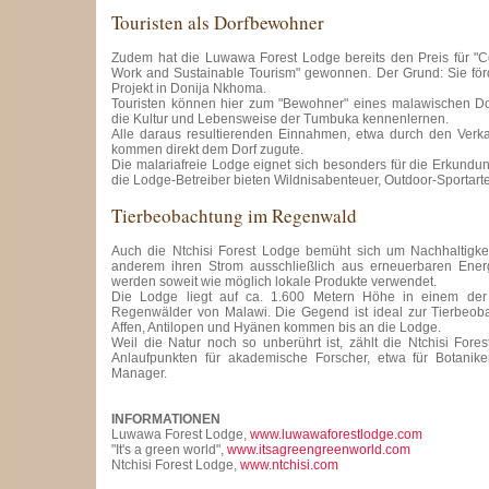
Touristen als Dorfbewohner
Zudem hat die Luwawa Forest Lodge bereits den Preis für 
Work and Sustainable Tourism" gewonnen. Der Grund: Sie för
Projekt in Donija Nkhoma.
Touristen können hier zum "Bewohner" eines malawischen D
die Kultur und Lebensweise der Tumbuka kennenlernen.
Alle daraus resultierenden Einnahmen, etwa durch den Verk
kommen direkt dem Dorf zugute.
Die malariafreie Lodge eignet sich besonders für die Erkundu
die Lodge-Betreiber bieten Wildnisabenteuer, Outdoor-Sportarte
Tierbeobachtung im Regenwald
Auch die Ntchisi Forest Lodge bemüht sich um Nachhaltigkei
anderem ihren Strom ausschließlich aus erneuerbaren Ene
werden soweit wie möglich lokale Produkte verwendet.
Die Lodge liegt auf ca. 1.600 Metern Höhe in einem der 
Regenwälder von Malawi. Die Gegend ist ideal zur Tierbeoba
Affen, Antilopen und Hyänen kommen bis an die Lodge.
Weil die Natur noch so unberührt ist, zählt die Ntchisi Fo
Anlaufpunkten für akademische Forscher, etwa für Botanike
Manager.
INFORMATIONEN
Luwawa Forest Lodge,
www.luwawaforestlodge.com
"It's a green world",
www.itsagreengreenworld.com
Ntchisi Forest Lodge,
www.ntchisi.com