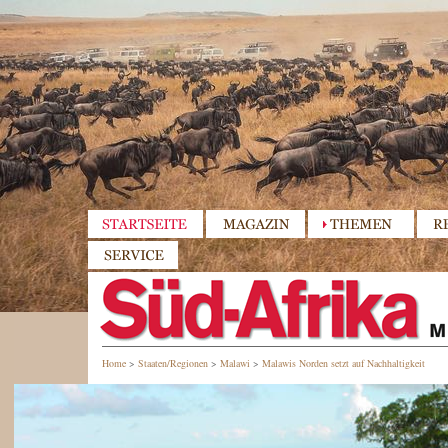
Home
>
Staaten/Regionen
>
Malawi
>
Malawis Norden setzt auf Nachhaltigkeit