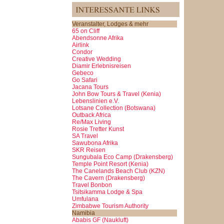
Veranstalter, Lodges & mehr
65 on Cliff
Abendsonne Afrika
Airlink
Condor
Creative Wedding
Diamir Erlebnisreisen
Gebeco
Go Safari
Jacana Tours
John Bow Tours & Travel (Kenia)
Lebenslinien e.V.
Lotsane Collection (Botswana)
Outback Africa
Re/Max Living
Rosie Tretter Kunst
SA Travel
Sawubona Afrika
SKR Reisen
Sungubala Eco Camp (Drakensberg)
Temple Point Resort (Kenia)
The Canelands Beach Club (KZN)
The Cavern (Drakensberg)
Travel Bonbon
Tsitsikamma Lodge & Spa
Umfulana
Zimbabwe Tourism Authority
Namibia
Ababis GF (Naukluft)