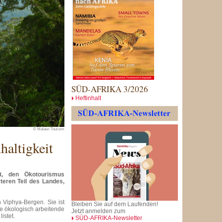
SÜD-AFRIKA 3/2026
Heftinhalt
© Malawi Tourism
haltigkeit
t, den Ökotourismus
eren Teil des Landes,
 Viphya-Bergen. Sie ist
Bleiben Sie auf dem Laufenden!
die ökologisch arbeitende
Jetzt anmelden zum
istet.
SÜD-AFRIKA-Newsletter