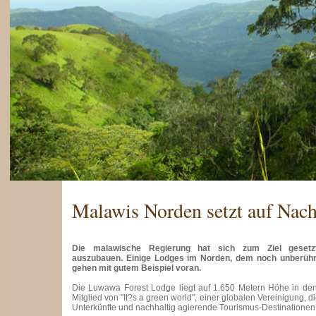
Malawis Norden setzt auf Nach
Die malawische Regierung hat sich zum Ziel gesetz
auszubauen. Einige Lodges im Norden, dem noch unberührt
gehen mit gutem Beispiel voran.
Die Luwawa Forest Lodge liegt auf 1.650 Metern Höhe in den
Mitglied von "It?s a green world", einer globalen Vereinigung, 
Unterkünfte und nachhaltig agierende Tourismus-Destinationen l