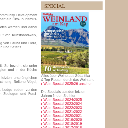
"Community Development
dert ein Öko-Tourismus-
orfes werden und dabei
auf von Kunsthandwerk,
ng von Fauna und Flora,
n und Safaris .
t. So bezieht sie unter
rgien und in der Küche
Alles über Weine aus Südafrika
letzten ursprünglichen
& Top-Routen durch das Weinland
chtung. Seltene Vögel,
Wein-Special 2025/26 ansehen
rest Lodge zudem zu den
Die Specials aus den letzten
r, Zoologen und Forst-
Jahren finden Sie hier:
Wein-Special 2024/2025
Wein-Special 2023/2024
Wein-Special 2022/2023
Wein-Special 2021/2022
Wein-Special 2020/2021
Wein-Special 2019/2020
Wein-Special 2018/2019
Wein-Special 2017/2018