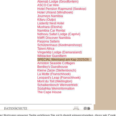
Abenab Lodge (Grootfontein)
ASCO Car Hire
Hotel Pension Rapmund (Swakop)
Hotel Uhland (Windhoek)
Journeys Namibia
Kifaru (Outjo)
Lüderitz Nest Hotel
Mushara (Etosha)
Namibia Car Rental
Ndhovu Safari Lodge (Caprivi)
NWR Discover Namibia
Pasjona Safaris
Schützenhaus (Keetmanshoop)
Taleni Africa
Vingerklip Lodge (Damaraland)
Wildacker Guestfarm
SPECIAL Weinland am Kap 2025/26
Arniston Seaside Cottages
Bentley's Guesthouse
Kleine Zalze (Stellenbosch)
La Motte (Franschhoek)
Leopard's Leap (Franschhoek)
Mont du Toit (Wellington)
Schalkenbosch Weinvertrieb
Südafrika Weininformation
The Cape House
der Nutzung unserer Seite erklären Sie sich damit einverstanden, dass wir Coo