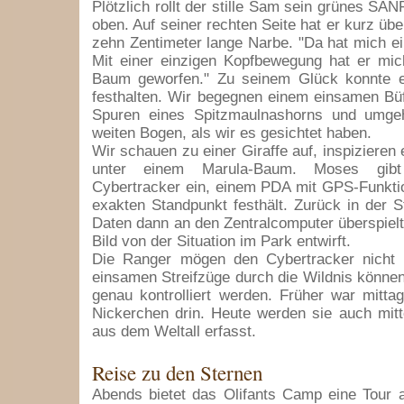
Plötzlich rollt der stille Sam sein grünes S
oben. Auf seiner rechten Seite hat er kurz üb
zehn Zentimeter lange Narbe. "Da hat mich ein
Mit einer einzigen Kopfbewegung hat er mic
Baum geworfen." Zu seinem Glück konnte e
festhalten. Wir begegnen einem einsamen Büff
Spuren eines Spitzmaulnashorns und umge
weiten Bogen, als wir es gesichtet haben.
Wir schauen zu einer Giraffe auf, inspizieren e
unter einem Marula-Baum. Moses gib
Cybertracker ein, einem PDA mit GPS-Funktio
exakten Standpunkt festhält. Zurück in der S
Daten dann an den Zentralcomputer überspielt
Bild von der Situation im Park entwirft.
Die Ranger mögen den Cybertracker nicht 
einsamen Streifzüge durch die Wildnis können
genau kontrolliert werden. Früher war mitt
Nickerchen drin. Heute werden sie auch mitt
aus dem Weltall erfasst.
Reise zu den Sternen
Abends bietet das Olifants Camp eine Tour an