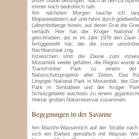
unser Guide beruhigen. Nach all den Lichtjahr
immer noch bedrohlich nah.
Am nächsten Morgen tauche ich la
Mopanewäldern auf und fahre durch goldweiße
Lebomboberge hinein, auf deren Grat die Gr
verläuft. Hier hat der Krüger National 
geschrieben, als er im Jahr 1976 den Zaun
fertiggestellt hat, der die zuvor umstri
Nachbarstaat zog.
Inzwischen sind die Zäune zum inzwisc
Mosambik weder gefallen, die Region wurde 
Transfrontier Park zu einem der g
Naturschutzprojekte aller Zeiten. Das fr
Limpopo National Park in Mosambik, der Gon
Park in Simbabwe und der Krüger Park
Schutzgebiete wachsen zu einem gigantische
Hektar großen Naturreservat zusammen.
Begegnungen in der Savanne
Am Mazithi-Wasserloch auf der Straße nach
sich ein Elefant gemütlich mit Wasser. Wir