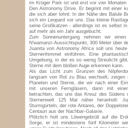
im Krüger Park ist und erst vor vier Monaten 
Den Astronomy Drive. Er beginnt mit einer ku
die sich aber lohnt: In der Nähe des Balule 
sich ein Leopard vor uns. Das kleine Rastlage
seine Großkatzen - allerdings ist es selbst i
auf mehr als ein Jahr ausgebucht.
Zum Sonnenuntergang nehmen wir einen
N'wamanzi-Aussichtspunkt, 300 Meter über de
Juanita von Astronomy Africa soll uns heute
Sternenhimmel einführen. Eine phantastisc
Umgebung, in der es so wenig Streulicht gib
Sterne mit dem bloßen Auge erkennen kann.
Als das Licht zum Grunzen des Nilpferdo
langsam von Rot zu Blau wechselt, zeigen
Planeten und Sterne, die wir nach einer Ei
mit unseren Ferngläsern, dann mit einem
betrachten, das uns das Kreuz des Südens 
Sternenwelt 125 Mal näher heranholt: Ju
Sturmgürteln, der rote Antares, der Doppelste
Centauri aus der Nachbar-Galaxie.
Plötzlich holt uns Löwengebrüll auf die Er
Sorge, er ist mindestens fünf Kilometer we