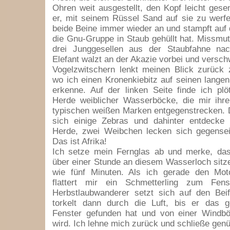
Ohren weit ausgestellt, den Kopf leicht gese
er, mit seinem Rüssel Sand auf sie zu werfe
beide Beine immer wieder an und stampft auf 
die Gnu-Gruppe in Staub gehüllt hat. Missmuti
drei Junggesellen aus der Staubfahne na
Elefant walzt an der Akazie vorbei und versch
Vogelzwitschern lenkt meinen Blick zurück
wo ich einen Kronenkiebitz auf seinen lange
erkenne. Auf der linken Seite finde ich plö
Herde weiblicher Wasserböcke, die mir ihre
typischen weißen Marken entgegenstrecken. 
sich einige Zebras und dahinter entdecke 
Herde, zwei Weibchen lecken sich gegenseit
Das ist Afrika!
Ich setze mein Fernglas ab und merke, das
über einer Stunde an diesem Wasserloch sitz
wie fünf Minuten. Als ich gerade den Moto
flattert mir ein Schmetterling zum Fens
Herbstlaubwanderer setzt sich auf den Beif
torkelt dann durch die Luft, bis er das g
Fenster gefunden hat und von einer Windb
wird. Ich lehne mich zurück und schließe genü