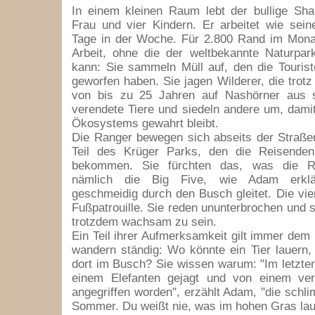
In einem kleinen Raum lebt der bullige Sha
Frau und vier Kindern. Er arbeitet wie sei
Tage in der Woche. Für 2.800 Rand im Mona
Arbeit, ohne die der weltbekannte Naturpark
kann: Sie sammeln Müll auf, den die Touris
geworfen haben. Sie jagen Wilderer, die trotz
von bis zu 25 Jahren auf Nashörner aus 
verendete Tiere und siedeln andere um, dami
Ökosystems gewahrt bleibt.
Die Ranger bewegen sich abseits der Straße
Teil des Krüger Parks, den die Reisende
bekommen. Sie fürchten das, was die Re
nämlich die Big Five, wie Adam erklä
geschmeidig durch den Busch gleitet. Die vie
Fußpatrouille. Sie reden ununterbrochen und s
trotzdem wachsam zu sein.
Ein Teil ihrer Aufmerksamkeit gilt immer dem
wandern ständig: Wo könnte ein Tier lauern
dort im Busch? Sie wissen warum: "Im letzten
einem Elefanten gejagt und von einem ve
angegriffen worden", erzählt Adam, "die schli
Sommer. Du weißt nie, was im hohen Gras lau