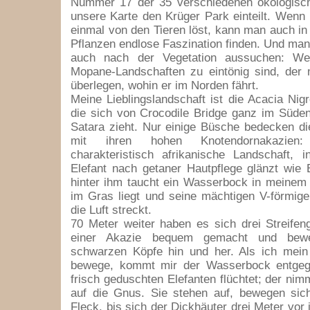
Nummer 17 der 35 verschiedenen ökologisch
unsere Karte den Krüger Park einteilt. Wenn
einmal von den Tieren löst, kann man auch i
Pflanzen endlose Faszination finden. Und man
auch nach der Vegetation aussuchen: W
Mopane-Landschaften zu eintönig sind, der
überlegen, wohin er im Norden fährt.
Meine Lieblingslandschaft ist die Acacia Ni
die sich von Crocodile Bridge ganz im Süden
Satara zieht. Nur einige Büsche bedecken d
mit ihren hohen Knotendornakazien:
charakteristisch afrikanische Landschaft, 
Elefant nach getaner Hautpflege glänzt wie
hinter ihm taucht ein Wasserbock in meinem B
im Gras liegt und seine mächtigen V-förmige
die Luft streckt.
70 Meter weiter haben es sich drei Streife
einer Akazie bequem gemacht und bewe
schwarzen Köpfe hin und her. Als ich mein
bewege, kommt mir der Wasserbock entgeg
frisch geduschten Elefanten flüchtet; der ni
auf die Gnus. Sie stehen auf, bewegen sic
Fleck, bis sich der Dickhäuter drei Meter vor 