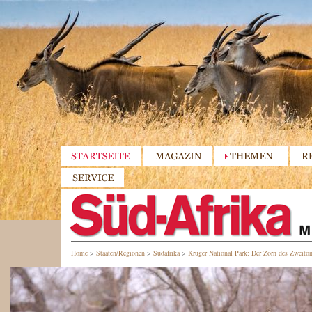
Home
>
Staaten/Regionen
>
Südafrika
>
Krüger National Park: Der Zorn des Zweito