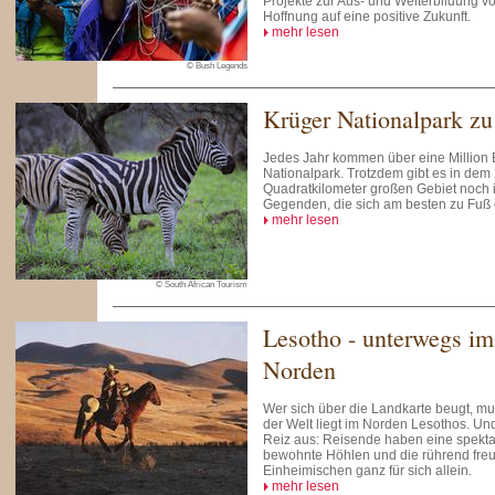
Projekte zur Aus- und Weiterbildung 
Hoffnung auf eine positive Zukunft.
mehr lesen
© Bush Legends
Krüger Nationalpark zu
Jedes Jahr kommen über eine Million 
Nationalpark. Trotzdem gibt es in dem
Quadratkilometer großen Gebiet noch
Gegenden, die sich am besten zu Fuß 
mehr lesen
© South African Tourism
Lesotho - unterwegs im
Norden
Wer sich über die Landkarte beugt, m
der Welt liegt im Norden Lesothos. U
Reiz aus: Reisende haben eine spekta
bewohnte Höhlen und die rührend fre
Einheimischen ganz für sich allein.
mehr lesen