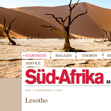
Home
>
Staaten/Regionen
>
Lesotho
Lesotho