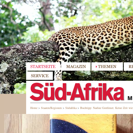
Home
>
Staaten/Regionen
>
Südafrika
>
Buchtipp: Nadine Gordimer, Keine Zeit wie