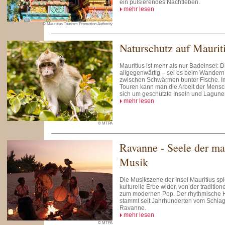
ein pulsierendes Nachtleben.
mehr lesen
© Mauritius Tourism Promotion Authority
Naturschutz auf Maurit
Mauritius ist mehr als nur Badeinsel: Di
allgegenwärtig – sei es beim Wandern
zwischen Schwärmen bunter Fische. I
Touren kann man die Arbeit der Mensc
sich um geschützte Inseln und Lagun
mehr lesen
© MTPA
Ravanne - Seele der ma
Musik
Die Musikszene der Insel Mauritius spie
kulturelle Erbe wider, von der traditio
zum modernen Pop. Der rhythmische H
stammt seit Jahrhunderten vom Schlag
Ravanne.
mehr lesen
© MTPA