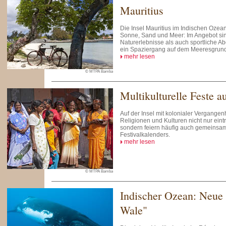
Mauritius
Die Insel Mauritius im Indischen Ozean
Sonne, Sand und Meer: Im Angebot si
Naturerlebnisse als auch sportliche A
ein Spaziergang auf dem Meeresgrund
mehr lesen
© MTPA Bamba
Multikulturelle Feste a
Auf der Insel mit kolonialer Vergange
Religionen und Kulturen nicht nur eint
sondern feiern häufig auch gemeinsam
Festivalkalenders.
mehr lesen
© MTPA Bamba
Indischer Ozean: Neue 
Wale"