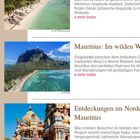
Wellness-Angebote etabliert. Zwisch
finden Gäste zahlreiche Angebote zu 
Retreats.
mehr lesen
© MTPA Koschel
Mauritius: Im wilden 
Eingebettet zwischen dem Indischen
markanten Berg Le Morne Brabant, bie
Mauritius den perfekten Rahmen für d
und Wanderungen mit großartigen Pan
mehr lesen
© MTPA
Entdeckungen im Nord
Mauritius
Was erleben Besucher im Norden der I
Region vereint urwüchsige Natur, eine 
Vergangenheit, zahlreiche Wasserspor