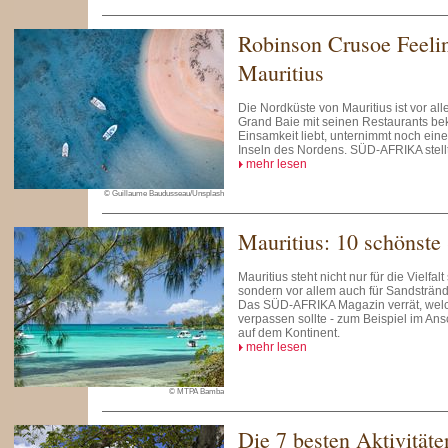
Robinson Crusoe Feeli
Mauritius
Die Nordküste von Mauritius ist vor al
Grand Baie mit seinen Restaurants be
Einsamkeit liebt, unternimmt noch ein
Inseln des Nordens. SÜD-AFRIKA stellt 
mehr lesen
© Guillaume Baudusseau/Unsplash
Mauritius: 10 schönste
Mauritius steht nicht nur für die Vielfalt
sondern vor allem auch für Sandstränd
Das SÜD-AFRIKA Magazin verrät, welc
verpassen sollte - zum Beispiel im Ans
auf dem Kontinent.
mehr lesen
© MTPA Bamba
Die 7 besten Aktivitäte