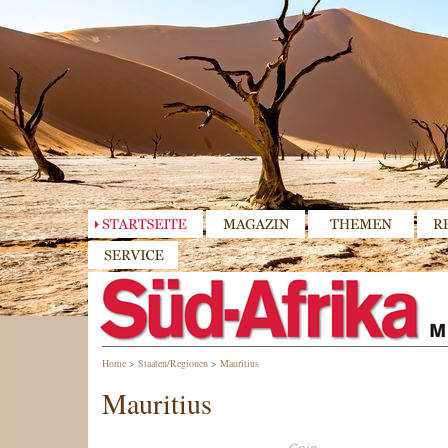
Home
>
Staaten/Regionen
>
Mauritius
Mauritius